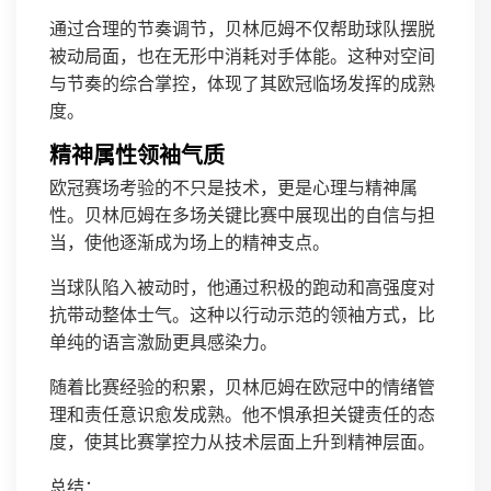
通过合理的节奏调节，贝林厄姆不仅帮助球队摆脱
被动局面，也在无形中消耗对手体能。这种对空间
与节奏的综合掌控，体现了其欧冠临场发挥的成熟
度。
精神属性领袖气质
欧冠赛场考验的不只是技术，更是心理与精神属
性。贝林厄姆在多场关键比赛中展现出的自信与担
当，使他逐渐成为场上的精神支点。
当球队陷入被动时，他通过积极的跑动和高强度对
抗带动整体士气。这种以行动示范的领袖方式，比
单纯的语言激励更具感染力。
随着比赛经验的积累，贝林厄姆在欧冠中的情绪管
理和责任意识愈发成熟。他不惧承担关键责任的态
度，使其比赛掌控力从技术层面上升到精神层面。
总结：