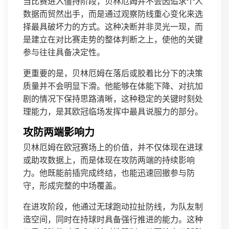
当比赛进入僵持阶段，贝林厄姆并不会因追求个人
数据而贸然出手，而是通过观察防线重心变化来选
择最具破坏力的方式。这种决断并非灵光一现，而
是建立在对比赛走势的整体判断之上，使他的关键
参与往往具备决定性。
更重要的是，贝林厄姆在落后或胶着比分下的决策
质量并不会明显下滑。他能够在体能下降、对抗加
剧的情况下保持思路清晰，这种稳定的关键时刻处
理能力，是其欧冠临场发挥中最具说服力的部分。
攻防两端影响力
贝林厄姆在欧冠赛场上的价值，并不仅体现在进球
或助攻数据上，而是体现在攻防两端的持续影响
力。他既能前插完成终结，也能迅速回撤参与防
守，形成完整的中场覆盖。
在进攻阶段，他通过无球跑动拉扯防线，为队友制
造空间，同时在持球时具备强行推进的能力。这种