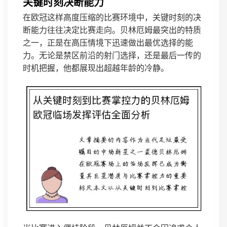
关键时刻决断能力
在欧冠这样高度压缩的比赛环境中，关键时刻的决
断能力往往决定比赛走向。贝林厄姆最突出的特质
之一，正是在高压情境下迅速做出最优选择的能
力。无论是禁区前沿的射门选择，还是最后一传的
时机把握，他都展现出超越年龄的冷静。