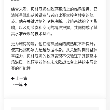
综合来看，贝林厄姆在欧冠赛场上的临场发挥，已
清晰呈现出从关键参与者向比赛掌控者转变的轨
迹。他在关键时刻的冷静决断、攻防两端的全面影
响，以及对节奏和空间的精准把握，共同构成了其
高水准表现的技术基础。
更为难得的是，他在精神层面的成熟度不断提升，
使其比赛影响力超越数据本身。从关键时刻到整体
掌控力，贝林厄姆的欧冠表现不仅验证了其顶级中
场潜质，也预示着他在未来欧战舞台上持续主导比
赛的可能性。
上一篇
下一篇