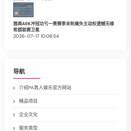
雅典AEK冲冠功亏一篑赛季末轮痛失主动权遗憾无缘
希腊联赛卫冕
2026-07-17 10:06:54
导航
介绍PA真人娱乐官方网站
精品项目
企业文化
服务类型