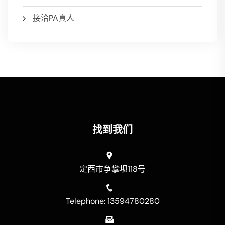
接洽PA真人
找到我们
定西市争攀坝118号
Telephone: 13594780280