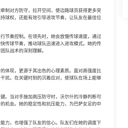
球牵制对方防守，拉开空间，使边路球员获得更多突
保持球权，还能有效引导进攻节奏，让队友在最佳位
进行节奏控制。在领先时，她会放慢传球速度，通过
加快传球节奏，推动球队迅速进入进攻模式。她的传
对团队战术的深刻理解。
力的体现，更源于其出色的心理素质。面对高强度比
手干扰。在关键时刻的沉着应对，使球队在场上能够
关键。当对手施加高压防守时，沃尔什的冷静判断可
击的机会。她的稳定性和抗压能力，为巴萨女足的中
策能力，也增强了队友的信心。队友们在她的调度下