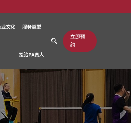
企业文化
服务类型
立即预
约
接洽PA真人