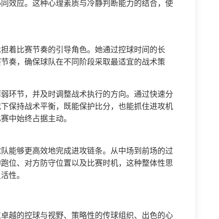
协同效应。这种心理素质与冷静判断能力的结合，使
承担着比赛节奏的引导角色。她通过控球时间的长
赛节奏，确保球队在不同阶段采取最适宜的战术策
薄弱环节，并及时调整战术执行的方向。通过快速分
况下保持战术平衡，既能保护比分，也能抓住进攻机
比赛中始终占据主动。
球队能够更高效地完成进攻链条。从中场到前场的过
的跑位、对方防守位置以及比赛时机，这种整体性思
灵活性。
过卓越的控球与视野、策略性的传球组织、出色的心