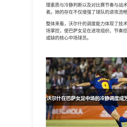
理素质与冷静判断以及对比赛节奏与战
者。她的存在不仅增强了球队的进攻流
整体来看，沃尔什的调度能力体现了技
场掌控，使巴萨女足在进攻组织、节奏
或缺的核心中场球员。