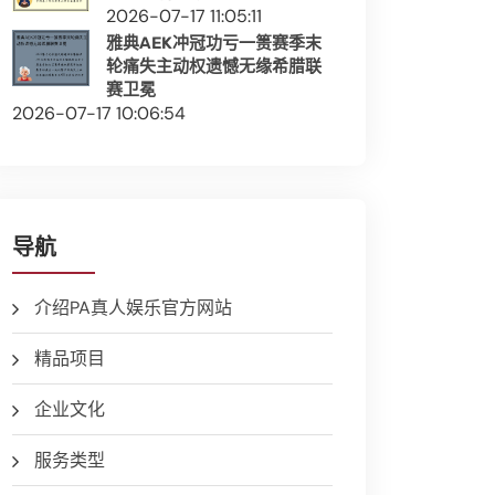
2026-07-17 11:05:11
雅典AEK冲冠功亏一篑赛季末
轮痛失主动权遗憾无缘希腊联
赛卫冕
2026-07-17 10:06:54
导航
介绍PA真人娱乐官方网站
精品项目
企业文化
服务类型