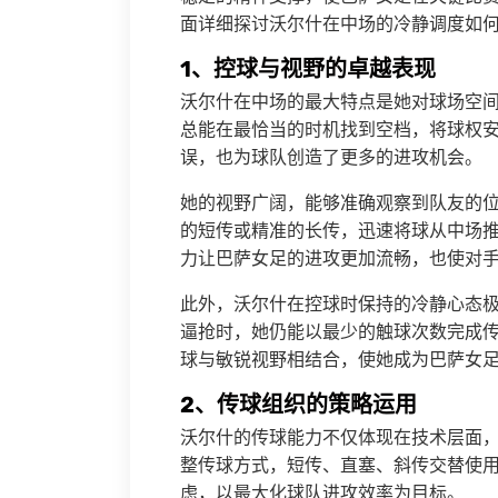
面详细探讨沃尔什在中场的冷静调度如
1、控球与视野的卓越表现
沃尔什在中场的最大特点是她对球场空
总能在最恰当的时机找到空档，将球权
误，也为球队创造了更多的进攻机会。
她的视野广阔，能够准确观察到队友的
的短传或精准的长传，迅速将球从中场
力让巴萨女足的进攻更加流畅，也使对
此外，沃尔什在控球时保持的冷静心态
逼抢时，她仍能以最少的触球次数完成
球与敏锐视野相结合，使她成为巴萨女
2、传球组织的策略运用
沃尔什的传球能力不仅体现在技术层面
整传球方式，短传、直塞、斜传交替使
虑，以最大化球队进攻效率为目标。