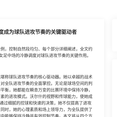
度成为球队进攻节奏的关键驱动者
示例，控制自然段均匀、每个部分详细阐述，全文约
萨女足中场的冷静调度对球队进攻节奏的关键作用。
现堪称球队进攻节奏的核心驱动器。她以卓越的战术
了对全队进攻节奏的全面掌控。无论是球场空间的判
的平衡，她都能在瞬息万变的比赛环境中保持冷静，
不紊的进攻模式。沃尔什的视野和传球能力，使她成
，通过细腻的控球和快速的决策，她不仅提高了进攻
。同时，她的心理素质和场上领导力，为全队提供了
赛中能够保持冷静并有效控制节奏。本文将从四个方