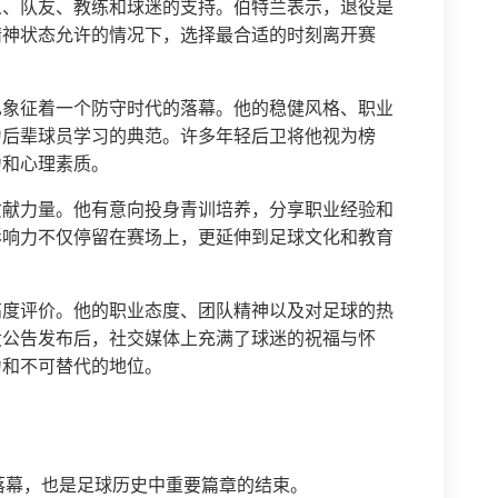
人、队友、教练和球迷的支持。伯特兰表示，退役是
精神状态允许的情况下，选择最合适的时刻离开赛
也象征着一个防守时代的落幕。他的稳健风格、职业
为后辈球员学习的典范。许多年轻后卫将他视为榜
力和心理素质。
贡献力量。他有意向投身青训培养，分享职业经验和
影响力不仅停留在赛场上，更延伸到足球文化和教育
高度评价。他的职业态度、团队精神以及对足球的热
役公告发布后，社交媒体上充满了球迷的祝福与怀
力和不可替代的地位。
落幕，也是足球历史中重要篇章的结束。