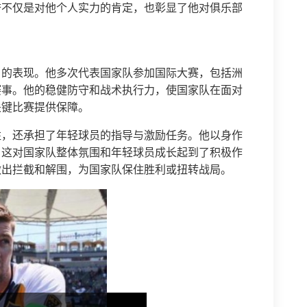
誉不仅是对他个人实力的肯定，也彰显了他对俱乐部
目的表现。他多次代表国家队参加国际大赛，包括洲
赛事。他的稳健防守和战术执行力，使国家队在面对
关键比赛提供保障。
柱，还承担了年轻球员的指导与激励任务。他以身作
，这对国家队整体氛围和年轻球员成长起到了积极作
做出拦截和解围，为国家队保住胜利或扭转战局。