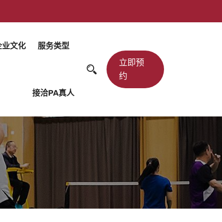
企业文化
服务类型
立即预
约
接洽PA真人