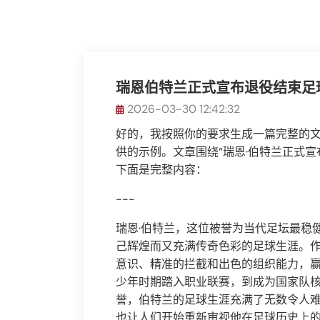
瑞恩伯特兰正式宣布退役结束足
2026-03-30 12:42:32
好的，我按照你的要求生成一篇完整的文
供的示例。文章围绕“瑞恩·伯特兰正式宣
下面是完整内容：
---
瑞恩·伯特兰，这位被誉为当代足坛最稳
己辉煌而又充满传奇色彩的足球生涯。
意识、精准的拦截和出色的组织能力，
少年时期踏入职业联赛，到成为国家队
誉，伯特兰的足球生涯充满了无数令人
也让人们开始重新审视他在足球历史上