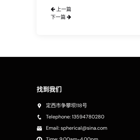
上一篇
下一篇
找到我们
定西市争攀坝118号
Telephone: 13594780280
Email: spherical@sina.com
Time: 9.00am-4.00pm