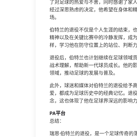
了对足球的热爱与不舍，同时感谢了家
经过深思熟虑的决定，他希望在身体和
场。
伯特兰的退役不仅是个人生涯的结束，
精神以及在关键比赛中的冷静发挥，成
样，学习他在防守位置上的站位、判断
退役后，伯特兰也计划继续在足球领域
战术理解，帮助新一代球员成长。他的
领域，推动足球的发展与普及。
此外，球迷和媒体对伯特兰的退役给予
爱，都成为足球历史中的经典记忆。退
念，这也体现了他在足球界深远的影响
PA平台
总结：
瑞恩·伯特兰的退役，是一个足球传奇的