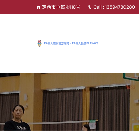
定西市争攀坝118号
Call : 13594780280