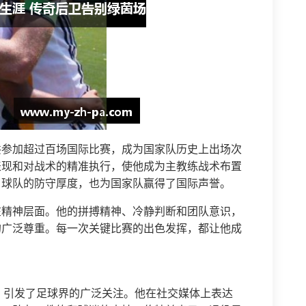
共参加超过百场国际比赛，成为国家队历史上出场次
表现和对战术的精准执行，使他成为主教练战术布置
了球队的防守厚度，也为国家队赢得了国际声誉。
在精神层面。他的拼搏精神、冷静判断和团队意识，
的广泛尊重。每一次关键比赛的出色发挥，都让他成
，引发了足球界的广泛关注。他在社交媒体上表达