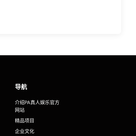
导航
介绍PA真人娱乐官方
网站
精品项目
企业文化