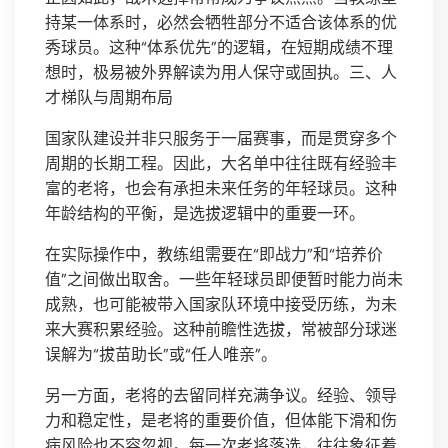
持某一体系时，必然会牺牲部分不适合该体系的优
秀球员。这种“体系优先”的逻辑，在短期成绩不理
想时，极易被外界解读为用人保守或固执。三、人
才梯队与周期布局
国家队建设并非只服务于一届赛事，而是贯穿多个
周期的长期工程。因此，大名单中往往既有经验丰
富的老将，也会有承担未来任务的年轻球员。这种
年龄结构的平衡，是选拔逻辑中的重要一环。
在实际操作中，教练组需要在“即战力”和“培养价
值”之间做出取舍。一些年轻球员即便暂时能力尚未
成熟，也可能被带入国家队环境中接受历练，为未
来大赛积累经验。这种前瞻性选拔，常被部分球迷
误解为“拔苗助长”或“任人唯亲”。
另一方面，老将的去留同样充满争议。经验、领导
力和稳定性，是老将的重要价值，但体能下滑和伤
病风险也不容忽视。每一次老将落选，往往象征着