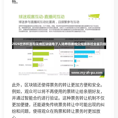
畅。
此外，区块链还使得票务的转让更加方便和安全。
例如，观众可以将不再使用的票转让给亲朋好友，
并通过智能合约进行验证。这种票务转让机制不仅
更加便捷，还能避免传统票务转让中可能出现的纠
纷和问题，使得观众在购票和转让票务时更加放
心。