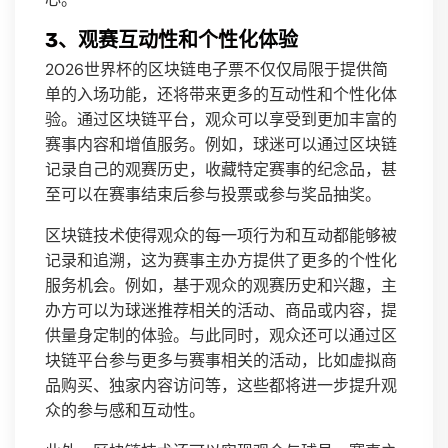
3、观赛互动性和个性化体验
2026世界杯的区块链电子票不仅仅局限于提供简
单的入场功能，还将带来更多的互动性和个性化体
验。通过区块链平台，观众可以享受到更加丰富的
赛事内容和增值服务。例如，球迷可以通过区块链
记录自己的观赛历史，收藏特定赛事的纪念品，甚
至可以在赛事结束后参与投票或参与奖品抽奖。
区块链技术使得观众的每一项行为和互动都能够被
记录和追溯，这为赛事主办方提供了更多的个性化
服务机会。例如，基于观众的观赛历史和兴趣，主
办方可以为球迷推荐相关的活动、商品或内容，提
供量身定制的体验。与此同时，观众还可以通过区
块链平台参与更多与赛事相关的活动，比如虚拟商
品购买、独家内容访问等，这些都将进一步提升观
众的参与感和互动性。