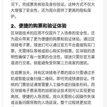
况下，完成票务核验及身份验证。这种方式不仅大
大增强了安全性，还为观众提供了更高的隐私保
护。
2、便捷的购票和验证体验
区块链技术的应用不仅提升了入场券的安全性，还
为观众带来了更为便捷的购票和验证体验。通过区
块链电子票，球迷们可以通过官方平台直接购买门
票，无需排队等候或担心购买到假票。区块链的透
明性确保了每一张票的合法性，球迷只需在官方渠
道进行交易，就能避免受到第三方商家的困扰。
在观赛当天，持有区块链电子票的观众只需通过手
机或智能设备扫描二维码，即可完成快速验证。传
统的门票验证通常需要人工操作或扫描条形码，而
区块链电子票采用的加密验证技术则可以实现更加
高效、便捷的入场流程。观众无需担心因操作失误
或设备问题导致的入场延误，整个过程将更加流