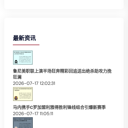
最新资讯
鲁尼美职联上演半场狂奔精彩回追送出绝杀助攻力挽
狂澜
2026-07-17 12:02:31
马内携手C罗加盟利雅得胜利锋线组合引爆新赛季
2026-07-17 11:05:11