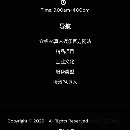
Time: 9.00am-4.00pm
导航
介绍PA真人娱乐官方网站
精品项目
企业文化
服务类型
接洽PA真人
Copyright © 2026 - All Rights Reserved
PA真人官方网站
.