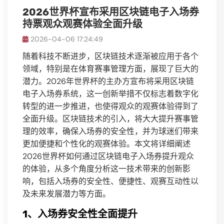
2026世界杯宣布采用区块链电子入场券
持票观众观赛体验全面升级
2026-04-06 17:24:49
随着科技不断进步，区块链技术逐渐被应用于各个
领域，特别是在体育赛事管理方面，展现了巨大的
潜力。2026年世界杯的主办方宣布将采用区块链
电子入场券系统，这一创新举措不仅标志着数字化
转型的进一步推进，也使得观众的观赛体验得到了
全面升级。区块链技术的引入，将大大提升赛事管
理的效率，确保入场券的安全性，并为球迷们带来
更加便捷和个性化的观赛体验。本文将详细阐述
2026世界杯如何通过区块链电子入场券提升观众
的体验，从多个角度分析这一技术带来的创新影
响，包括入场券的安全性、便捷性、观赛互动性以
及未来发展潜力等方面。
1、入场券安全性全面提升