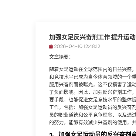
加强女足反兴奋剂工作 提升运
2026-04-10 12:48:12
文章摘要：
随着女足运动在全球范围内的日益兴盛
和竞技水平已成为当今体育领域的一个
服用兴奋剂而被曝光，这不仅损害了运
了负面影响。因此，加强反兴奋剂工作
要手段，也能促进女足竞技水平的整体
工作，包括：加强女足运动员的反兴奋
员的职业道德和公平竞争理念、以及通
的努力，能够有效减少兴奋剂的使用，
1、加强女足运动员的反兴奋剂