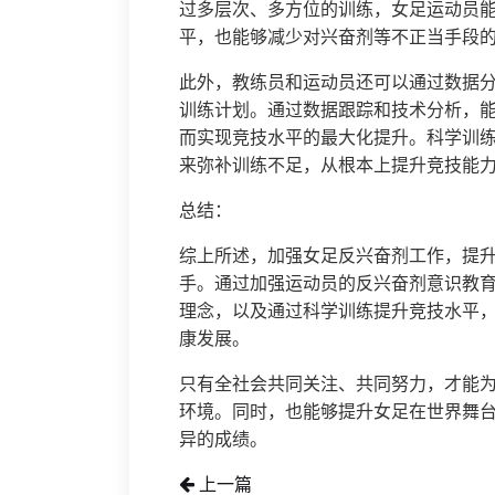
过多层次、多方位的训练，女足运动员
平，也能够减少对兴奋剂等不正当手段
此外，教练员和运动员还可以通过数据
训练计划。通过数据跟踪和技术分析，
而实现竞技水平的最大化提升。科学训
来弥补训练不足，从根本上提升竞技能
总结：
综上所述，加强女足反兴奋剂工作，提
手。通过加强运动员的反兴奋剂意识教
理念，以及通过科学训练提升竞技水平
康发展。
只有全社会共同关注、共同努力，才能
环境。同时，也能够提升女足在世界舞
异的成绩。
上一篇