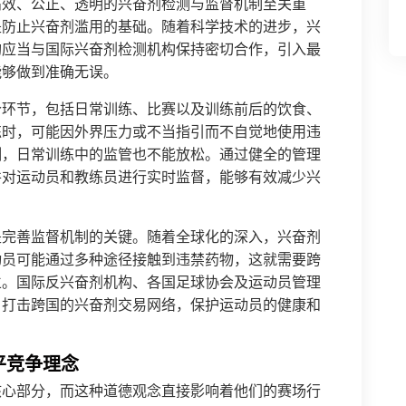
高效、公正、透明的兴奋剂检测与监督机制至关重
是防止兴奋剂滥用的基础。随着科学技术的进步，兴
构应当与国际兴奋剂检测机构保持密切合作，引入最
能够做到准确无误。
个环节，包括日常训练、比赛以及训练前后的饮食、
练时，可能因外界压力或不当指引而不自觉地使用违
测，日常训练中的监管也不能放松。通过健全的管理
并对运动员和教练员进行实时监督，能够有效减少兴
是完善监督机制的关键。随着全球化的深入，兴奋剂
动员可能通过多种途径接触到违禁药物，这就需要跨
立。国际反兴奋剂机构、各国足球协会及运动员管理
，打击跨国的兴奋剂交易网络，保护运动员的健康和
平竞争理念
核心部分，而这种道德观念直接影响着他们的赛场行