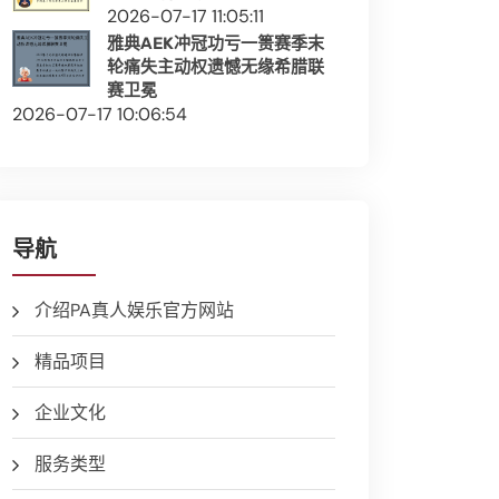
2026-07-17 11:05:11
雅典AEK冲冠功亏一篑赛季末
轮痛失主动权遗憾无缘希腊联
赛卫冕
2026-07-17 10:06:54
导航
介绍PA真人娱乐官方网站
精品项目
企业文化
服务类型