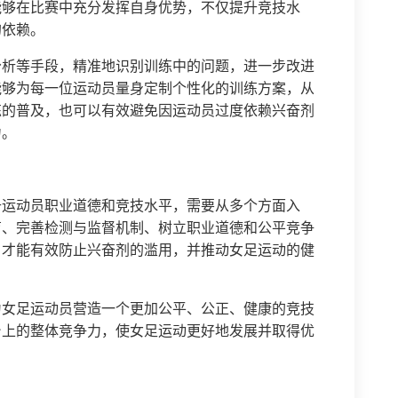
能够在比赛中充分发挥自身优势，不仅提升竞技水
的依赖。
分析等手段，精准地识别训练中的问题，进一步改进
能够为每一位运动员量身定制个性化的训练方案，从
练的普及，也可以有效避免因运动员过度依赖兴奋剂
力。
升运动员职业道德和竞技水平，需要从多个方面入
育、完善检测与监督机制、树立职业道德和公平竞争
，才能有效防止兴奋剂的滥用，并推动女足运动的健
为女足运动员营造一个更加公平、公正、健康的竞技
台上的整体竞争力，使女足运动更好地发展并取得优