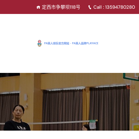
定西市争攀坝118号
Call : 13594780280