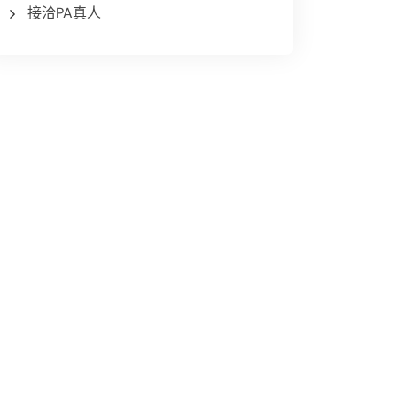
接洽PA真人