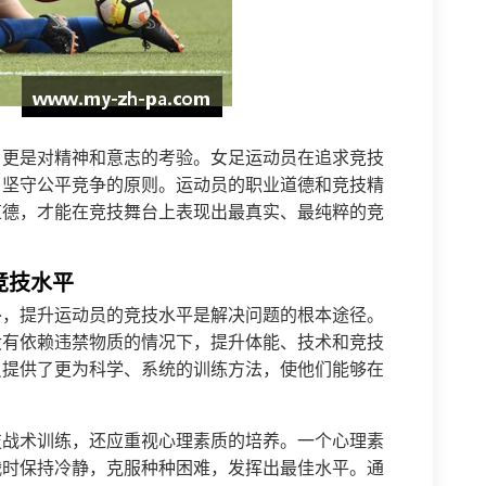
，更是对精神和意志的考验。女足运动员在追求竞技
，坚守公平竞争的原则。运动员的职业道德和竞技精
道德，才能在竞技舞台上表现出最真实、最纯粹的竞
竞技水平
外，提升运动员的竞技水平是解决问题的根本途径。
没有依赖违禁物质的情况下，提升体能、技术和竞技
员提供了更为科学、系统的训练方法，使他们能够在
技战术训练，还应重视心理素质的培养。一个心理素
战时保持冷静，克服种种困难，发挥出最佳水平。通