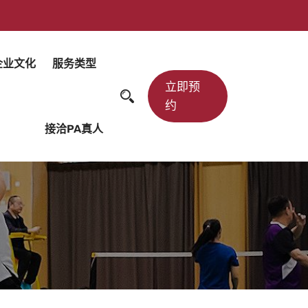
企业文化
服务类型
立即预
约
接洽PA真人