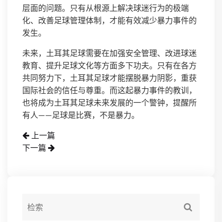
层面的问题。只有从根源上解决球迷行为的极端
化、改善足球管理体制，才能有效减少暴力事件的
发生。
未来，土耳其足球需要在加强安全管理、改进球迷
教育、提升足球文化等方面多下功夫。只有在各方
共同努力下，土耳其足球才能摆脱暴力阴影，重获
国际社会的信任与尊重。而这起暴力事件的教训，
也将成为土耳其足球未来发展的一个警钟，提醒所
有人——足球是比赛，不是暴力。
上一篇
下一篇