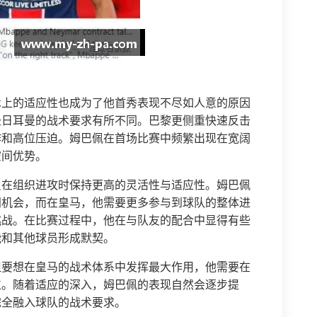
术上的适应性也成为了他首秀表现不尽如人意的原因
圣日耳曼的战术要求有所不同。巴黎更侧重快速反击
作和高位压迫。姆巴佩在首场比赛中频繁出现在宽阔
空间优势。
员在组织进攻时保持更高的灵活性与适应性。姆巴佩
门机会，而在皇马，他需要更多参与到球队的整体进
挑战。在比赛过程中，他在与队友的配合中显得有些
能和其他球员形成默契。
但要想在皇马的战术体系中发挥最大作用，他需要在
位。随着适应的深入，姆巴佩的表现自然会逐步提
完全融入球队的战术要求。