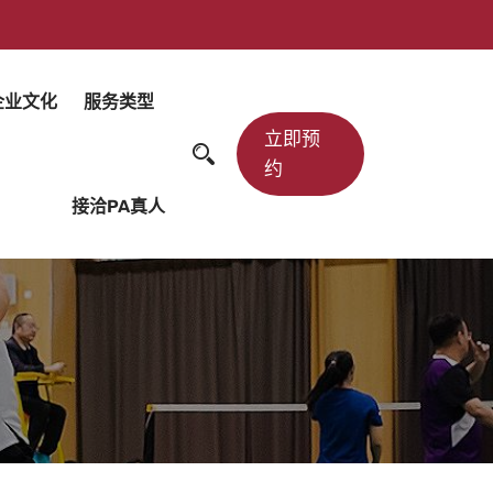
企业文化
服务类型
立即预
约
接洽PA真人