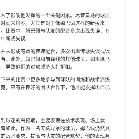
成为了影响他发挥的一个关键因素。尽管皇马的球员
要时间来培养。尤其是对于像姆巴佩这样的新援来
段。比赛中，姆巴佩与队友的配合多次出现失误，有
现中断或失误。
时并未形成有效的传递配合，多次出现传球失误或误
乌有。此外，姆巴佩和前锋线的其他球员，如本泽马
合，导致他们的进攻威胁大打折扣。
接下来的比赛中更多地参与到球队的训练和战术演练
毕竟，只有在良好的团队合作下，他才能发挥出自己
达到球迷的高预期，主要表现在技术表现、场上状
尽管如此，作为一名天赋异禀的球员，姆巴佩仍然具
马的战术要求、提高与队友的配合默契，他的表现有