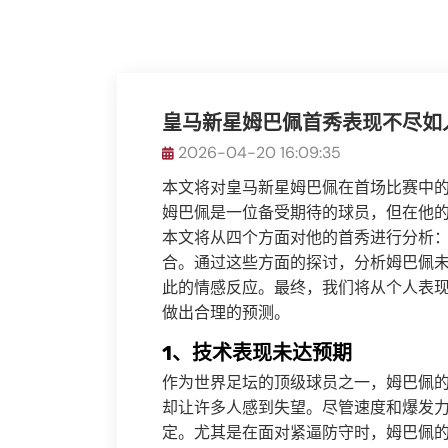
皇马新星姆巴佩首秀表现不尽如
2026-04-20 16:09:35
本文将对皇马新星姆巴佩在首场比赛中
姆巴佩是一位备受期待的球员，但在他
本文将从四个方面对他的首秀进行分析
合。通过这些方面的探讨，分析姆巴佩
此的情感反应。最终，我们将从个人表
做出合理的预测。
1、技术表现未达预期
作为世界足坛的顶级球员之一，姆巴佩
却让许多人感到失望。尽管速度和爆发
定。尤其是在面对紧逼防守时，姆巴佩