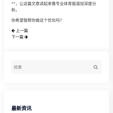
**，让这篇文章读起来像专业体育报道加深度分
析。
你希望我帮你做这个优化吗？
上一篇
下一篇
最新资讯