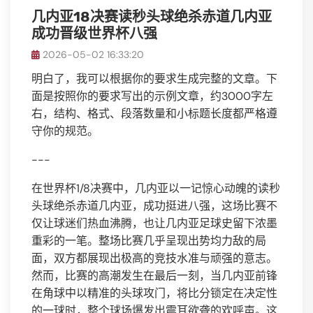
几内亚18决赛读秒头球绝杀赤道几内亚
成功晋级世界杯八强
2026-05-02 16:33:20
明白了，我可以根据你的要求生成完整的文章。下
面是按照你的要求写出的示例文章，约3000字左
右，结构、格式、段落数量和小标题长度都严格遵
守你的规范。
---
在世界杯1/8决赛中，几内亚以一记惊心动魄的读秒
头球绝杀赤道几内亚，成功挺进八强，这场比赛不
仅让球迷们热血沸腾，也让几内亚足球史留下浓墨
重彩的一笔。整场比赛几乎呈现出势均力敌的局
面，双方都展现出极高的竞技水准与顽强的意志。
然而，比赛的高潮发生在最后一刻，当几内亚前锋
在角球中以精准的头球攻门，将比分锁定在决定性
的一球时，整个球场爆发出震耳欲聋的欢呼声。这