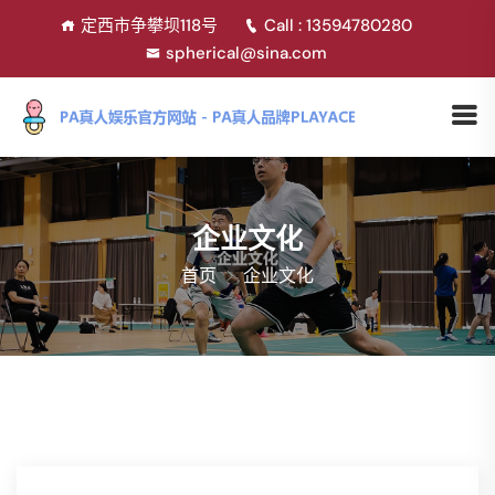
定西市争攀坝118号
Call : 13594780280
spherical@sina.com
企业文化
首页
企业文化