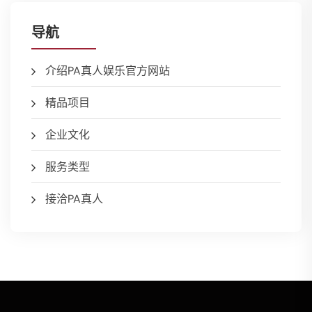
导航
介绍PA真人娱乐官方网站
精品项目
企业文化
服务类型
接洽PA真人