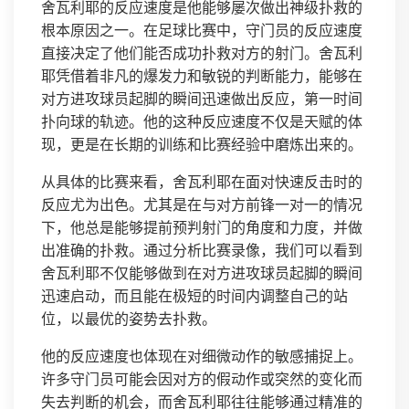
舍瓦利耶的反应速度是他能够屡次做出神级扑救的
根本原因之一。在足球比赛中，守门员的反应速度
直接决定了他们能否成功扑救对方的射门。舍瓦利
耶凭借着非凡的爆发力和敏锐的判断能力，能够在
对方进攻球员起脚的瞬间迅速做出反应，第一时间
扑向球的轨迹。他的这种反应速度不仅是天赋的体
现，更是在长期的训练和比赛经验中磨炼出来的。
从具体的比赛来看，舍瓦利耶在面对快速反击时的
反应尤为出色。尤其是在与对方前锋一对一的情况
下，他总是能够提前预判射门的角度和力度，并做
出准确的扑救。通过分析比赛录像，我们可以看到
舍瓦利耶不仅能够做到在对方进攻球员起脚的瞬间
迅速启动，而且能在极短的时间内调整自己的站
位，以最优的姿势去扑救。
他的反应速度也体现在对细微动作的敏感捕捉上。
许多守门员可能会因对方的假动作或突然的变化而
失去判断的机会，而舍瓦利耶往往能够通过精准的