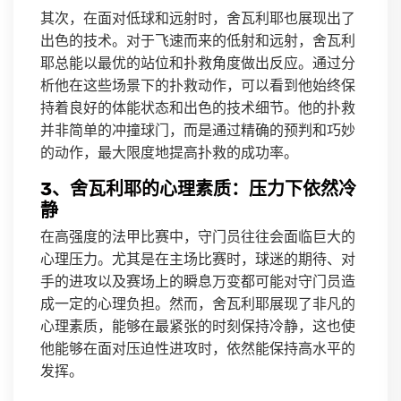
其次，在面对低球和远射时，舍瓦利耶也展现出了
出色的技术。对于飞速而来的低射和远射，舍瓦利
耶总能以最优的站位和扑救角度做出反应。通过分
析他在这些场景下的扑救动作，可以看到他始终保
持着良好的体能状态和出色的技术细节。他的扑救
并非简单的冲撞球门，而是通过精确的预判和巧妙
的动作，最大限度地提高扑救的成功率。
3、舍瓦利耶的心理素质：压力下依然冷
静
在高强度的法甲比赛中，守门员往往会面临巨大的
心理压力。尤其是在主场比赛时，球迷的期待、对
手的进攻以及赛场上的瞬息万变都可能对守门员造
成一定的心理负担。然而，舍瓦利耶展现了非凡的
心理素质，能够在最紧张的时刻保持冷静，这也使
他能够在面对压迫性进攻时，依然能保持高水平的
发挥。