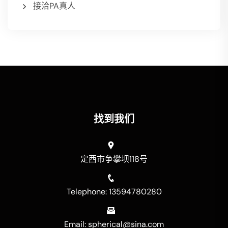
接洽PA真人
找到我们
定西市争攀坝118号
Telephone: 13594780280
Email: spherical@sina.com