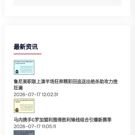
最新资讯
鲁尼美职联上演半场狂奔精彩回追送出绝杀助攻力挽
狂澜
2026-07-17 12:02:31
马内携手C罗加盟利雅得胜利锋线组合引爆新赛季
2026-07-17 11:05:11