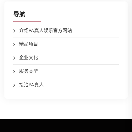
导航
介绍PA真人娱乐官方网站
精品项目
企业文化
服务类型
接洽PA真人