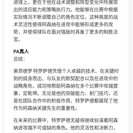
进球上，更在于他在战术调整和阵型变化中所展现
出的适应能力和策略执行力。他能够在比赛中根据
实际情况不断调整自己的角色定位，这种高度的战
术灵活性使得阿森纳在进攻中能够形成更多的攻
势，并使得球队在面对强敌时具备了更多的制胜法
宝。
PA真人
总结：
莱昂德罗·特罗萨德凭借个人卓越的技术、在关键时
刻的挺身而出、与队友的默契配合以及在进攻中的
战略角色，成功地帮助阿森纳在多个比赛中攻城拔
寨，定乾坤。无论是他的突破能力、射门技巧，还
是在团队合作中的积极作用，特罗萨德都展现了他
作为阿森纳关键先生的重要性。
在未来的比赛中，特罗萨德无疑将继续扮演着阿森
纳进攻端不可或缺的角色。他的灵活性和决断力，