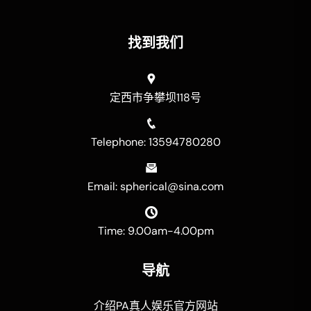
找到我们
定西市争攀坝118号
Telephone: 13594780280
Email: spherical@sina.com
Time: 9.00am-4.00pm
导航
介绍PA真人娱乐官方网站