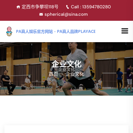
定西市争攀坝118号
Call : 13594780280
spherical@sina.com
企业文化
首页
企业文化