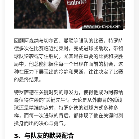
回顾阿森纳与切尔西、曼联等强队的比赛，特罗萨
德多次在比赛临近结束时，完成进球或助攻，带领
球队逆袭或守住胜局。尤其是在重要的比赛和决胜
局中，他总能把握住每一个出现在面前的机会，这
种在压力下展现出的冷静和果断，往往决定了比赛
的最终结果。
特罗萨德在关键时刻的爆发力，使得他成为阿森纳
最值得信赖的“关键先生”。无论是从外脚背的弧线
球还是精准的点射，特罗萨德的进球方式多种多
样，而每一次进球的背后，都体现了他在关键时刻
挺身而出的决心与勇气。
3、与队友的默契配合