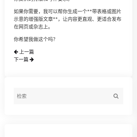
如果你需要，我可以帮你生成一个**带表格或图片
示意的增强版文章**，让内容更直观、更适合发布
在网页或杂志上。
你希望我做这个吗？
上一篇
下一篇