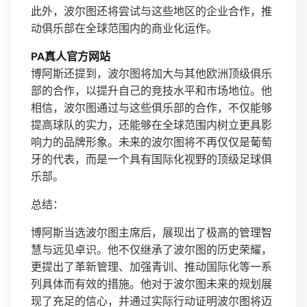
此外，波尔图还将尝试与这些地区的企业合作，推
动俱乐部在全球范围内的商业化运作。
PA真人官方网站
博阿斯还提到，波尔图将加大与其他欧洲顶级俱乐
部的合作，以提升自己的竞技水平和市场地位。他
相信，波尔图通过与这些俱乐部的合作，不仅能够
提高球队的实力，还能够在全球范围内树立更具影
响力的品牌形象。未来的波尔图将不再仅仅是葡萄
牙的代表，而是一个具有国际化视野的顶级足球俱
乐部。
总结：
博阿斯当选波尔图主席后，展现出了极高的管理智
慧与远见卓识。他不仅继承了波尔图的历史荣耀，
更提出了革新管理、加强青训、推动国际化等一系
列具体而有效的措施。他对于波尔图未来的规划展
现了充足的信心，并通过实际行动证明波尔图将迈