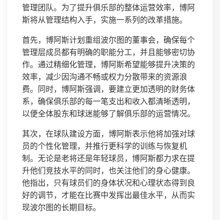
管理团队。为了提升俱乐部的整体运营效率，博阿
斯将从管理结构入手，实施一系列的改革措施。
首先，博阿斯计划重组波尔图的董事会，确保每个
管理层成员都有明确的职能分工，并且能够密切协
作。通过精细化管理，博阿斯希望能够提升决策的
效率，减少因沟通不畅或权力分散带来的资源浪
费。同时，博阿斯强调，要建立更加透明的财务体
系，确保俱乐部的每一笔支出和收入都清晰透明，
以便全体股东和球迷能够了解俱乐部的运营情况。
其次，在球队建设方面，博阿斯表示他将加强对球
员的个性化管理，并推行更科学的训练与恢复机
制。无论是老将还是年轻球员，博阿斯都力求在提
升他们竞技水平的同时，也关注他们的身心健康。
他指出，只有球员们的身体状况和心理状态得到良
好的调节，才能在比赛中发挥出最佳水平，从而实
现波尔图的长期目标。