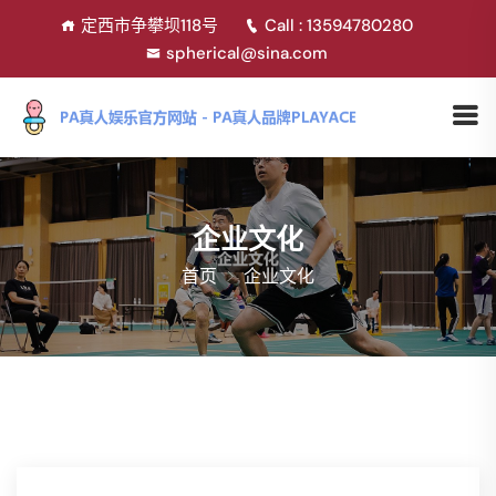
定西市争攀坝118号
Call : 13594780280
spherical@sina.com
企业文化
首页
企业文化