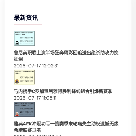
最新资讯
鲁尼美职联上演半场狂奔精彩回追送出绝杀助攻力挽
狂澜
2026-07-17 12:02:31
马内携手C罗加盟利雅得胜利锋线组合引爆新赛季
2026-07-17 11:05:11
雅典AEK冲冠功亏一篑赛季末轮痛失主动权遗憾无缘
希腊联赛卫冕