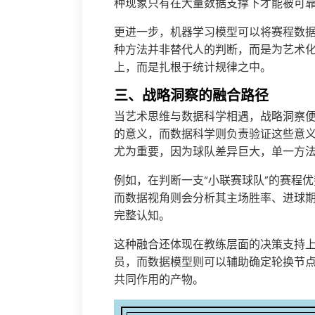
种现象只有在大量数据支撑下才能被可
更进一步，机器学习模型可以将赛程数
种方法并非替代人的判断，而是为艺术化
上，而是扎根于统计规律之中。
三、战略洞察的融合路径
当艺术思维与数据科学相遇，战略洞察
的意义，而数据科学则负责验证这些意
尤为重要，因为球队差异巨大，单一方
例如，在判断一支“小联赛球队”的赛程
而数据视角则会分析其主场胜率、进球
完整认知。
这种融合还体现在教练层面的决策支持
员，而数据模型则可以辅助确定轮换节
共同作用的产物。