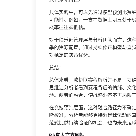
具体实践中，可以先通过模型预测比赛结
可能性。例如，一支在数据上明显处于劣
概率往往被低估。
对于俱乐部管理层与分析团队而言，这
季的资源配置。通过持续修正模型与直
对稳定的决策优势。
总结：
总体来看，欧协联赛程解析并不是一项
思维让分析者看到赛程背后的情绪、文
验。两者的融合，使战略洞察不再局限
在竞技预判层面，这种融合路径为不确
断校准，分析者能够更接近足球运动的
范式提供持续验证的机会，也为未来足
PA真人官方网站