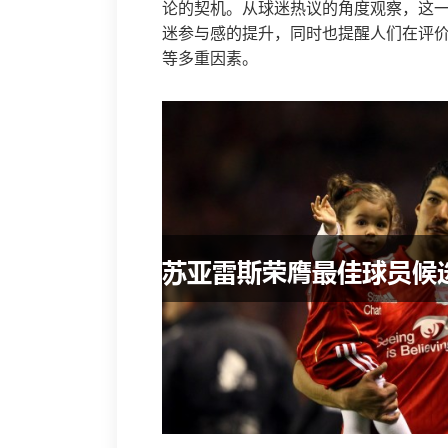
论的契机。从球迷热议的角度观察，这
迷参与感的提升，同时也提醒人们在评
等多重因素。