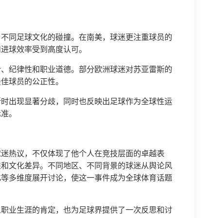
了不同足球文化的碰撞。在南美，球迷更注重球员的
和进球效率受到高度认可。
合、纪律性和职业道德。部分欧洲球迷对苏亚雷斯的
最佳球员的公正性。
斯时出现显著分歧，同时也反映出足球作为全球性运
标准。
球迷热议，不仅体现了他个人在竞技层面的卓越表
准和文化差异。不同地区、不同背景的球迷从舆论风
化等多维度展开讨论，使这一事件成为全球体育话题
人职业生涯的肯定，也为足球界提供了一次反思和讨