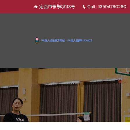
定西市争攀坝118号
Call : 13594780280