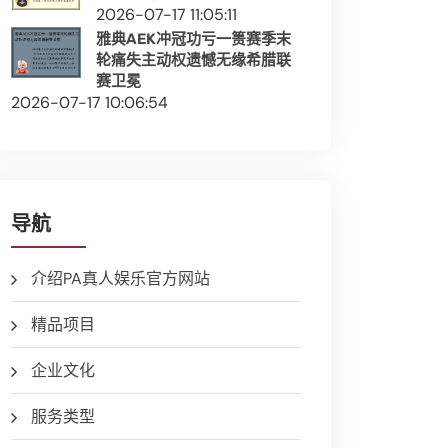
2026-07-17 11:05:11
雅典AEK冲冠功亏一篑赛季末
轮痛失主动权遗憾无缘希腊联
赛卫冕
2026-07-17 10:06:54
导航
介绍PA真人娱乐官方网站
精品项目
企业文化
服务类型