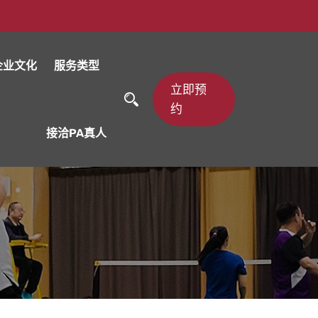
企业文化
服务类型
立即预
约
接洽PA真人