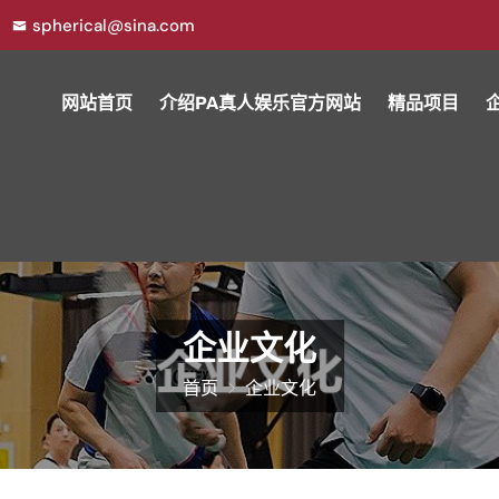
spherical@sina.com
网站首页
介绍PA真人娱乐官方网站
精品项目
企业文化
首页
企业文化