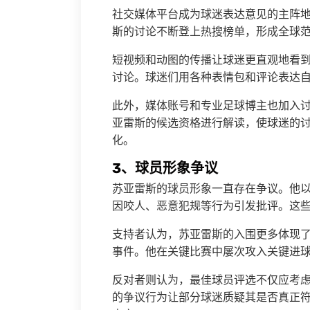
社交媒体平台成为球迷表达意见的主阵地。
斯的讨论不断登上热搜榜单，形成全球
短视频和动图的传播让球迷更直观地看
讨论。球迷们用各种表情包和评论表达
此外，媒体账号和专业足球博主也加入
亚雷斯的候选资格进行解读，使球迷的
化。
3、球员形象争议
苏亚雷斯的球员形象一直存在争议。他
因咬人、恶意犯规等行为引发批评。这
支持者认为，苏亚雷斯的入围更多体现
事件。他在关键比赛中屡次攻入关键进
反对者则认为，最佳球员评选不仅应考
的争议行为让部分球迷质疑其是否真正符