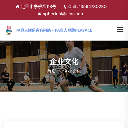
定西市争攀坝118号
Call : 13594780280
spherical@sina.com
企业文化
首页
企业文化