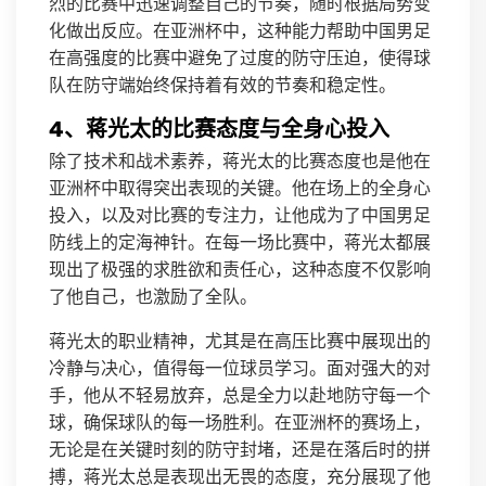
烈的比赛中迅速调整自己的节奏，随时根据局势变
化做出反应。在亚洲杯中，这种能力帮助中国男足
在高强度的比赛中避免了过度的防守压迫，使得球
队在防守端始终保持着有效的节奏和稳定性。
4、蒋光太的比赛态度与全身心投入
除了技术和战术素养，蒋光太的比赛态度也是他在
亚洲杯中取得突出表现的关键。他在场上的全身心
投入，以及对比赛的专注力，让他成为了中国男足
防线上的定海神针。在每一场比赛中，蒋光太都展
现出了极强的求胜欲和责任心，这种态度不仅影响
了他自己，也激励了全队。
蒋光太的职业精神，尤其是在高压比赛中展现出的
冷静与决心，值得每一位球员学习。面对强大的对
手，他从不轻易放弃，总是全力以赴地防守每一个
球，确保球队的每一场胜利。在亚洲杯的赛场上，
无论是在关键时刻的防守封堵，还是在落后时的拼
搏，蒋光太总是表现出无畏的态度，充分展现了他