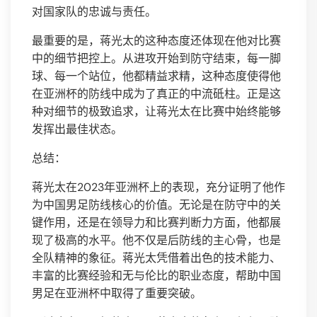
对国家队的忠诚与责任。
最重要的是，蒋光太的这种态度还体现在他对比赛
中的细节把控上。从进攻开始到防守结束，每一脚
球、每一个站位，他都精益求精，这种态度使得他
在亚洲杯的防线中成为了真正的中流砥柱。正是这
种对细节的极致追求，让蒋光太在比赛中始终能够
发挥出最佳状态。
总结：
蒋光太在2023年亚洲杯上的表现，充分证明了他作
为中国男足防线核心的价值。无论是在防守中的关
键作用，还是在领导力和比赛判断力方面，他都展
现了极高的水平。他不仅是后防线的主心骨，也是
全队精神的象征。蒋光太凭借着出色的技术能力、
丰富的比赛经验和无与伦比的职业态度，帮助中国
男足在亚洲杯中取得了重要突破。