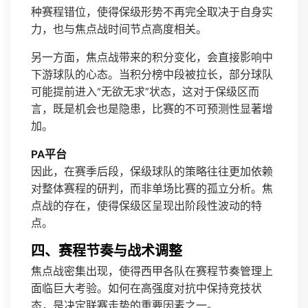
种赛程错位，使得保级形势不再完全取决于自身实
力，也与焦点战时间节点高度相关。
另一方面，焦点战带来的积分变化，会直接影响中
下游球队的心态。当积分榜中段被拉长，部分球队
可能提前进入“无欲无求”状态，这对于保级区而
言，既是机会也是隐患，比赛的不可预测性显著增
加。
PA平台
因此，在赛季后段，保级球队的策略往往更加依赖
对整体赛程的研判，而非单场比赛的孤立分析。焦
点战的存在，使得保级区呈现出阶段性波动的特
点。
四、赛程节奏与战术调整
焦点战密集出现，使得西甲各队在赛程节奏管理上
面临巨大考验。如何在高强度对抗中保持竞技状
态，是决定联赛走势的重要因素之一。