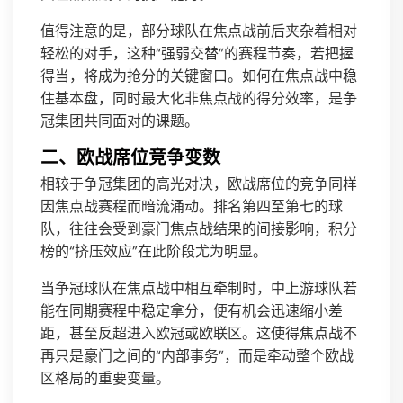
值得注意的是，部分球队在焦点战前后夹杂着相对
轻松的对手，这种“强弱交替”的赛程节奏，若把握
得当，将成为抢分的关键窗口。如何在焦点战中稳
住基本盘，同时最大化非焦点战的得分效率，是争
冠集团共同面对的课题。
二、欧战席位竞争变数
相较于争冠集团的高光对决，欧战席位的竞争同样
因焦点战赛程而暗流涌动。排名第四至第七的球
队，往往会受到豪门焦点战结果的间接影响，积分
榜的“挤压效应”在此阶段尤为明显。
当争冠球队在焦点战中相互牵制时，中上游球队若
能在同期赛程中稳定拿分，便有机会迅速缩小差
距，甚至反超进入欧冠或欧联区。这使得焦点战不
再只是豪门之间的“内部事务”，而是牵动整个欧战
区格局的重要变量。