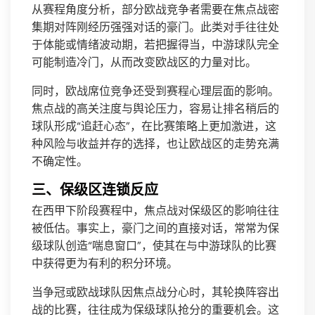
从赛程角度分析，部分欧战竞争者需要在焦点战密
集期对阵刚经历强强对话的豪门。此类对手往往处
于体能或情绪波动期，若把握得当，中游球队完全
可能制造冷门，从而改变欧战区的力量对比。
同时，欧战席位竞争还受到赛程心理层面的影响。
焦点战的高关注度与舆论压力，容易让排名稍后的
球队形成“追赶心态”，在比赛策略上更加激进，这
种风险与收益并存的选择，也让欧战区的走势充满
不确定性。
三、保级区连锁反应
在西甲下阶段赛程中，焦点战对保级区的影响往往
被低估。事实上，豪门之间的直接对话，常常为保
级球队创造“喘息窗口”，使其在与中游球队的比赛
中获得更为有利的积分环境。
当争冠或欧战球队因焦点战分心时，其轮换阵容出
战的比赛，往往成为保级球队抢分的重要机会。这