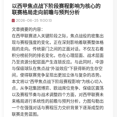
以西甲焦点战下阶段赛程影响为核心的
联赛格局走向前瞻与预判分析
2026-06-25 11:00:13
文章摘要的内容：
在西甲联赛进入关键阶段之际，焦点战役的密集出
现与赛程强度的变化，正在深刻影响着联赛整体格
局的走向。传统豪门之间的正面对话，不仅左右着
积分榜前列的排名变化，也在心理层面、战术层面
乃至资源分配层面产生连锁反应。与此同时，中游
与保级球队在焦点战“外溢效应”下获得新的生存空
间，使得联赛竞争呈现出更加立体与复杂的态势。
本文将以“西甲焦点战下阶段赛程影响”为核心切入
点，从争冠集团博弈、欧战席位竞争、保级区震荡
以及赛程节奏与战术调整四个方面，对西甲联赛未
来格局进行系统性的前瞻与预判分析，力图勾勒出
一个在强强对话与赛程压力交织背景下逐渐成型的
联赛走势蓝图。