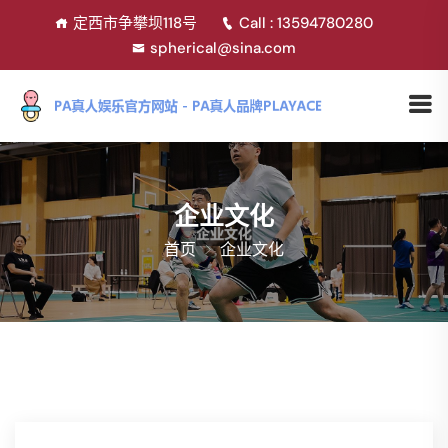
定西市争攀坝118号
Call : 13594780280
spherical@sina.com
企业文化
首页
企业文化