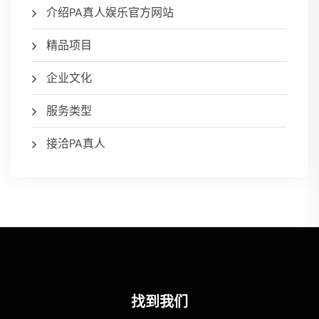
介绍PA真人娱乐官方网站
精品项目
企业文化
服务类型
接洽PA真人
找到我们