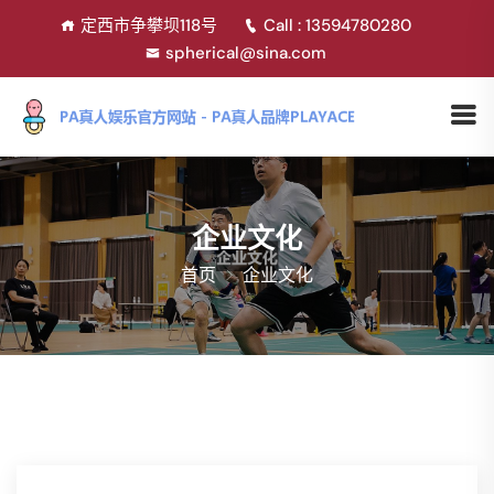
定西市争攀坝118号
Call : 13594780280
spherical@sina.com
企业文化
首页
企业文化