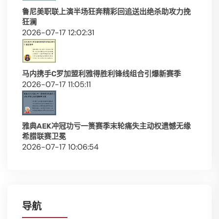
鲁尼美职联上演半场狂奔精彩回追送出绝杀助攻力挽
狂澜
2026-07-17 12:02:31
马内携手C罗加盟利雅得胜利锋线组合引爆新赛季
2026-07-17 11:05:11
雅典AEK冲冠功亏一篑赛季末轮痛失主动权遗憾无缘
希腊联赛卫冕
2026-07-17 10:06:54
导航