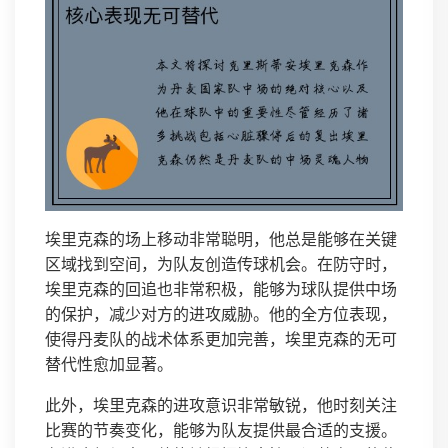
埃里克森的场上移动非常聪明，他总是能够在关键
区域找到空间，为队友创造传球机会。在防守时，
埃里克森的回追也非常积极，能够为球队提供中场
的保护，减少对方的进攻威胁。他的全方位表现，
使得丹麦队的战术体系更加完善，埃里克森的无可
替代性愈加显著。
此外，埃里克森的进攻意识非常敏锐，他时刻关注
比赛的节奏变化，能够为队友提供最合适的支援。