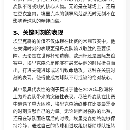
麦队不可或缺的核心人物。无论是在球场上，还是
在更衣室内，埃里克森的领导风范都无时无刻不在
影响着球队的精神面貌。
3、关键时刻的表现
埃里克森的价值不仅体现在比赛的常规节奏中，他
在关键时刻的表现更是丹麦队赖以取胜的重要保
障。无论是在世界杯预选赛、欧洲杯还是国际友谊
赛中，埃里克森总是能够在最需要他的时候挺身而
出，打进关键进球或送出致命助攻。这种在关键时
刻的表现，使得他成为球队不可或缺的绝对核心。
其中最具代表性的例子莫过于他在2020年欧洲杯
上为丹麦队带来的突破性表现。尽管丹麦队在比赛
中遭遇了重大困难，埃里克森始终能在比赛最需要
的时刻贡献自己的力量。无论是面对强敌的比赛，
还是在球队面临落后的时候，埃里克森始终能够保
持冷静，通过自己的传球和进攻组织帮助球队扭转