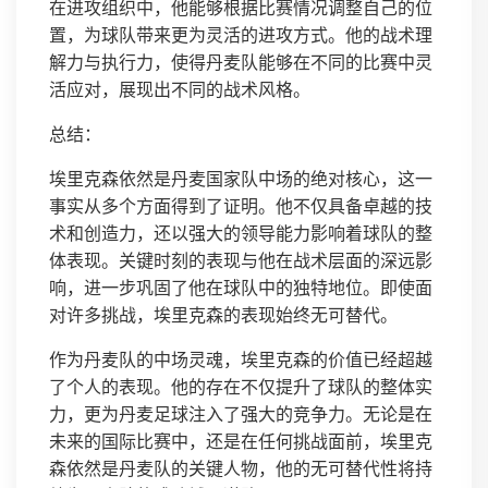
在进攻组织中，他能够根据比赛情况调整自己的位
置，为球队带来更为灵活的进攻方式。他的战术理
解力与执行力，使得丹麦队能够在不同的比赛中灵
活应对，展现出不同的战术风格。
总结：
埃里克森依然是丹麦国家队中场的绝对核心，这一
事实从多个方面得到了证明。他不仅具备卓越的技
术和创造力，还以强大的领导能力影响着球队的整
体表现。关键时刻的表现与他在战术层面的深远影
响，进一步巩固了他在球队中的独特地位。即使面
对许多挑战，埃里克森的表现始终无可替代。
作为丹麦队的中场灵魂，埃里克森的价值已经超越
了个人的表现。他的存在不仅提升了球队的整体实
力，更为丹麦足球注入了强大的竞争力。无论是在
未来的国际比赛中，还是在任何挑战面前，埃里克
森依然是丹麦队的关键人物，他的无可替代性将持