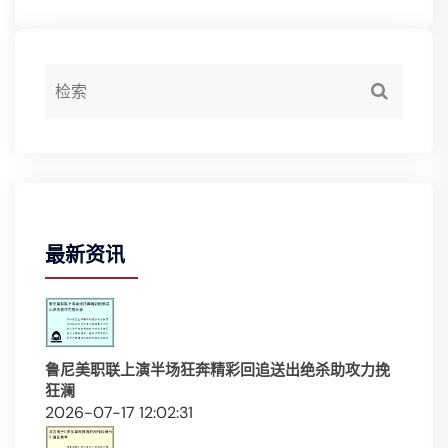
最新资讯
鲁尼美职联上演半场狂奔精彩回追送出绝杀助攻力挽
狂澜
2026-07-17 12:02:31