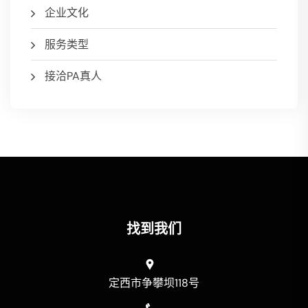
企业文化
服务类型
接洽PA真人
找到我们
定西市争攀坝118号