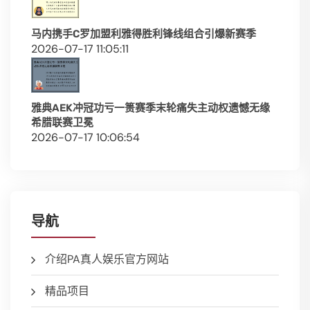
马内携手C罗加盟利雅得胜利锋线组合引爆新赛季
2026-07-17 11:05:11
雅典AEK冲冠功亏一篑赛季末轮痛失主动权遗憾无缘
希腊联赛卫冕
2026-07-17 10:06:54
导航
介绍PA真人娱乐官方网站
精品项目