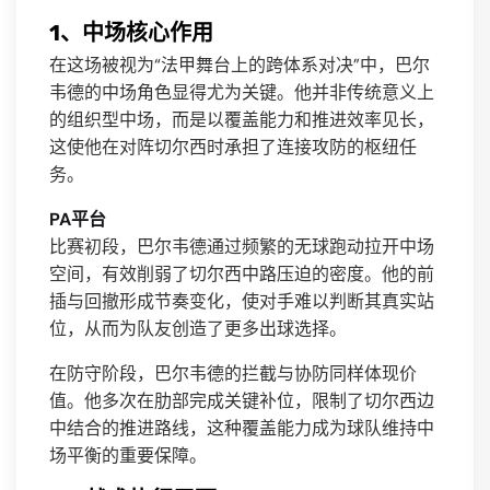
1、中场核心作用
在这场被视为“法甲舞台上的跨体系对决”中，巴尔
韦德的中场角色显得尤为关键。他并非传统意义上
的组织型中场，而是以覆盖能力和推进效率见长，
这使他在对阵切尔西时承担了连接攻防的枢纽任
务。
PA平台
比赛初段，巴尔韦德通过频繁的无球跑动拉开中场
空间，有效削弱了切尔西中路压迫的密度。他的前
插与回撤形成节奏变化，使对手难以判断其真实站
位，从而为队友创造了更多出球选择。
在防守阶段，巴尔韦德的拦截与协防同样体现价
值。他多次在肋部完成关键补位，限制了切尔西边
中结合的推进路线，这种覆盖能力成为球队维持中
场平衡的重要保障。