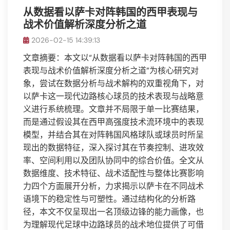
从数据看以萨卡对阵韩国的西甲表现与
战术价值解析深度分析之道
2026-02-15 14:39:13
文章摘要：本文以“从数据看以萨卡对阵韩国的西甲
表现与战术价值解析深度分析之道”为核心研究对
象，尝试在数据分析与战术解构的双重视角下，对
以萨卡这一现代边路核心球员的技术表现与战略意
义进行系统梳理。文章并不局限于单一比赛结果，
而是通过假设其在西甲高强度技术流环境中的表现
模型，并结合其在对阵韩国风格球队或球员时所呈
现出的数据特征，深入探讨其在节奏控制、进攻效
率、空间利用以及团队协同中的综合价值。全文从
数据维度、技术特征、战术适配性与整体比赛影响
力四个方面展开分析，力求揭示以萨卡在不同战术
语境下的稳定性与可塑性。通过结构化的分析路
径，本文不仅呈现出一名顶级边锋的能力画像，也
为理解现代足球中边路球员的战术地位提供了可借