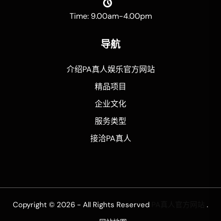
Time: 9.00am-4.00pm
导航
介绍PA真人娱乐官方网站
精品项目
企业文化
服务类型
接洽PA真人
Copyright © 2026 - All Rights Reserved
PA真人官方网站
.