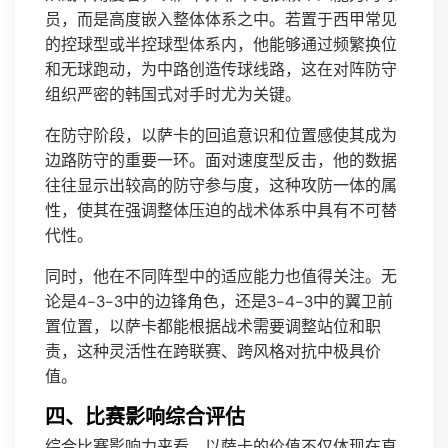
员，而是高度嵌入整体体系之中。若置于西甲常见
的控球型或半控球型体系内，他能够通过频繁换位
和无球跑动，为中路创造传球线路，这在对阵防守
组织严密的韩国式对手时尤为关键。
在防守阶段，以萨卡的回追意识和位置感使其成为
边路防守的重要一环。面对速度型反击，他的数据
往往显示出较高的防守参与度，这种攻防一体的属
性，使其在强调整体压迫的战术体系中具有不可替
代性。
同时，他在不同阵型中的适应能力也值得关注。无
论是4-3-3中的边锋角色，还是3-4-3中的翼卫前
置位置，以萨卡都能根据战术需要调整站位和职
责，这种灵活性在跨联赛、跨风格对抗中极具价
值。
四、比赛影响综合评估
综合比赛影响力来看，以萨卡的价值不仅体现在直