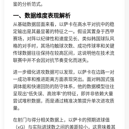
鉴的分析范式。
一、数据维度表现解析
从基础数据层面来看，以萨卡在高水平对抗中的稳
定输出是其最显著的特征之一。假设其置身于西甲
赛场，对阵以纪律性和速度见长、类似韩国球队风
格的对手时，其场均触球次数、成功传球率和关键
传球数据往往保持在较高区间，这说明他在技术流
联赛中并不会因对抗节奏变化而迷失。
进一步细化进攻数据可以发现，以萨卡在边路一对
一成功率和推进距离方面表现突出。面对韩国式强
调体能和快速回防的防守体系，他的数据模型往往
呈现出“低失误、高效率”的特征，即并非依赖大量
尝试堆积数据，而是通过精准决策提升单次进攻质
量。
在射门与得分相关数据上，以萨卡的预期进球值
（xG）与实际进球数之间的差距较小，这意味着其