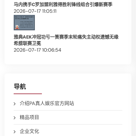
马内携手C罗加盟利雅得胜利锋线组合引爆新赛季
2026-07-17 11:05:11
雅典AEK冲冠功亏一篑赛季末轮痛失主动权遗憾无缘
希腊联赛卫冕
2026-07-17 10:06:54
导航
介绍PA真人娱乐官方网站
精品项目
企业文化