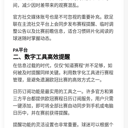
间，减少因时差带来的观赛混乱。
官方社交媒体账号也是不可忽视的重要补充。欧足
联在主流社交平台上会同步发布赛程提醒、临时调
整公告以及比赛前瞻信息，适合习惯碎片化阅读的
球迷随时掌握动态。
PA平台
二、数字工具高效提醒
在信息过载的时代，仅仅“知道赛程”并不足够，如
何被及时提醒同样关键。利用数字化工具进行赛程
管理，是避免遗漏欧冠比赛的高效方式之一。
日历订阅功能是最实用的工具之一。许多官方和第
三方平台都提供欧冠赛程日历订阅服务，用户只需
一键添加，即可将全部比赛自动同步到手机或电脑
日历中，并在赛前获得提醒。
提醒功能的灵活设置也非常重要。球迷可以根据个