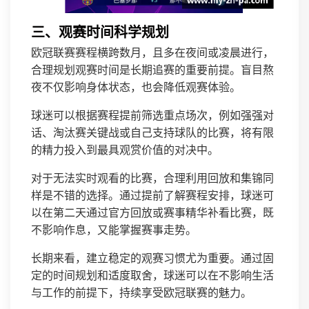
三、观赛时间科学规划
欧冠联赛赛程横跨数月，且多在夜间或凌晨进行，
合理规划观赛时间是长期追赛的重要前提。盲目熬
夜不仅影响身体状态，也会降低观赛体验。
球迷可以根据赛程提前筛选重点场次，例如强强对
话、淘汰赛关键战或自己支持球队的比赛，将有限
的精力投入到最具观赏价值的对决中。
对于无法实时观看的比赛，合理利用回放和集锦同
样是不错的选择。通过提前了解赛程安排，球迷可
以在第二天通过官方回放或赛事精华补看比赛，既
不影响作息，又能掌握赛事走势。
长期来看，建立稳定的观赛习惯尤为重要。通过固
定的时间规划和适度取舍，球迷可以在不影响生活
与工作的前提下，持续享受欧冠联赛的魅力。