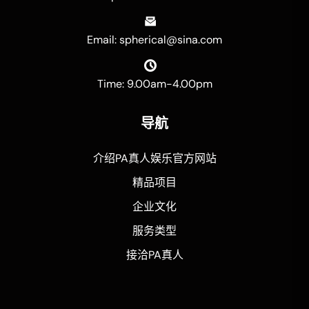
Email: spherical@sina.com
Time: 9.00am-4.00pm
导航
介绍PA真人娱乐官方网站
精品项目
企业文化
服务类型
接洽PA真人