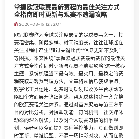
掌握欧冠联赛最新赛程的最佳关注方式
全指南即时更新与观赛不遗漏攻略
2026-03-15 12:32:04
欧冠联赛作为全球关注度最高的足球赛事之一，其
赛程密集、阶段多样、时间跨度长，往往让球迷在
关注过程中产生“错过关键比赛”“信息更新不及时”
等困扰。本文围绕“掌握欧冠联赛最新赛程的最佳关
注方式全指南即时更新与观赛不遗漏攻略”这一核心
主题，系统梳理当下最有效、最实用、最稳定的赛
程获取与观赛管理方法。文章将从信息获取渠道、
数字化工具运用、观赛时间规划以及多平台联动策
略四个方面展开详细阐述，帮助球迷构建一套完整
的欧冠赛程关注体系。通过对官方渠道与第三方平
台的对比分析，对提醒功能、订阅机制、社交媒体
动态的深入解读，以及对个人观赛习惯的科学规
划，读者可以全面提升赛程掌控能力，真正做到即
时更新、精准提醒、不漏一场精彩对决，从而在繁