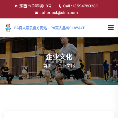
定西市争攀坝118号
Call : 13594780280
spherical@sina.com
企业文化
首页
企业文化