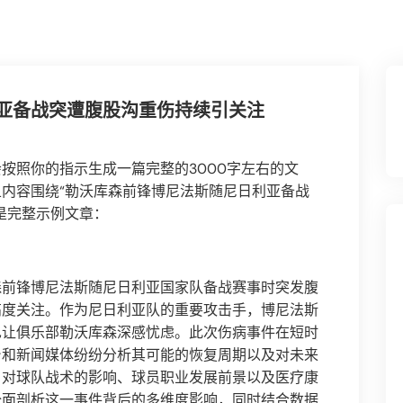
亚备战突遭腹股沟重伤持续引关注
按照你的指示生成一篇完整的3000字左右的文
内容围绕“勒沃库森前锋博尼法斯随尼日利亚备战
是完整示例文章：
森前锋博尼法斯随尼日利亚国家队备战赛事时突发腹
高度关注。作为尼日利亚队的重要攻击手，博尼法斯
也让俱乐部勒沃库森深感忧虑。此次伤病事件在短时
台和新闻媒体纷纷分析其可能的恢复周期以及对未来
、对球队战术的影响、球员职业发展前景以及医疗康
全面剖析这一事件背后的多维度影响，同时结合数据