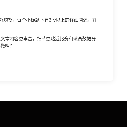
段落均衡，每个小标题下有3段以上的详细阐述，并
让文章内容更丰富，细节更贴近比赛和球员数据分
样做吗？