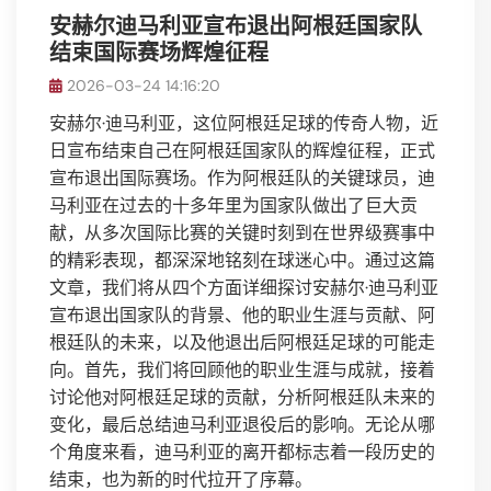
安赫尔迪马利亚宣布退出阿根廷国家队
结束国际赛场辉煌征程
2026-03-24 14:16:20
安赫尔·迪马利亚，这位阿根廷足球的传奇人物，近
日宣布结束自己在阿根廷国家队的辉煌征程，正式
宣布退出国际赛场。作为阿根廷队的关键球员，迪
马利亚在过去的十多年里为国家队做出了巨大贡
献，从多次国际比赛的关键时刻到在世界级赛事中
的精彩表现，都深深地铭刻在球迷心中。通过这篇
文章，我们将从四个方面详细探讨安赫尔·迪马利亚
宣布退出国家队的背景、他的职业生涯与贡献、阿
根廷队的未来，以及他退出后阿根廷足球的可能走
向。首先，我们将回顾他的职业生涯与成就，接着
讨论他对阿根廷足球的贡献，分析阿根廷队未来的
变化，最后总结迪马利亚退役后的影响。无论从哪
个角度来看，迪马利亚的离开都标志着一段历史的
结束，也为新的时代拉开了序幕。