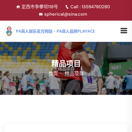
定西市争攀坝118号
Call : 13594780280
spherical@sina.com
精品项目
首页
精品项目