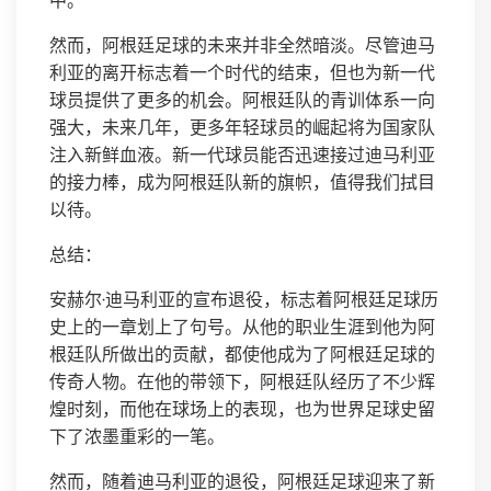
中。
然而，阿根廷足球的未来并非全然暗淡。尽管迪马
利亚的离开标志着一个时代的结束，但也为新一代
球员提供了更多的机会。阿根廷队的青训体系一向
强大，未来几年，更多年轻球员的崛起将为国家队
注入新鲜血液。新一代球员能否迅速接过迪马利亚
的接力棒，成为阿根廷队新的旗帜，值得我们拭目
以待。
总结：
安赫尔·迪马利亚的宣布退役，标志着阿根廷足球历
史上的一章划上了句号。从他的职业生涯到他为阿
根廷队所做出的贡献，都使他成为了阿根廷足球的
传奇人物。在他的带领下，阿根廷队经历了不少辉
煌时刻，而他在球场上的表现，也为世界足球史留
下了浓墨重彩的一笔。
然而，随着迪马利亚的退役，阿根廷足球迎来了新