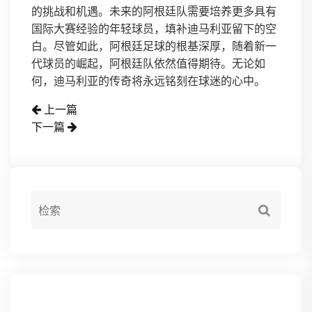
的挑战和机遇。未来的阿根廷队需要培养更多具有
国际大赛经验的年轻球员，填补迪马利亚留下的空
白。尽管如此，阿根廷足球的根基深厚，随着新一
代球员的崛起，阿根廷队依然值得期待。无论如
何，迪马利亚的传奇将永远铭刻在球迷的心中。
上一篇
下一篇