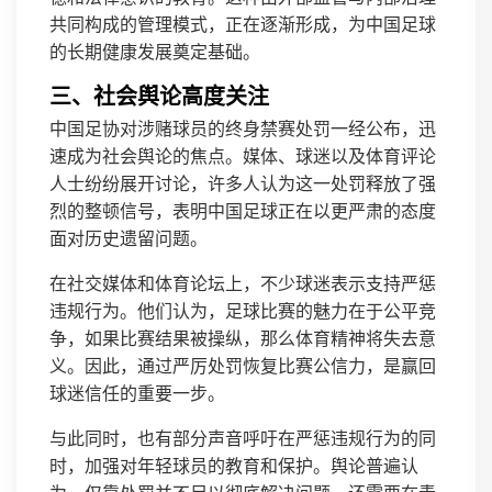
共同构成的管理模式，正在逐渐形成，为中国足球
的长期健康发展奠定基础。
三、社会舆论高度关注
中国足协对涉赌球员的终身禁赛处罚一经公布，迅
速成为社会舆论的焦点。媒体、球迷以及体育评论
人士纷纷展开讨论，许多人认为这一处罚释放了强
烈的整顿信号，表明中国足球正在以更严肃的态度
面对历史遗留问题。
在社交媒体和体育论坛上，不少球迷表示支持严惩
违规行为。他们认为，足球比赛的魅力在于公平竞
争，如果比赛结果被操纵，那么体育精神将失去意
义。因此，通过严厉处罚恢复比赛公信力，是赢回
球迷信任的重要一步。
与此同时，也有部分声音呼吁在严惩违规行为的同
时，加强对年轻球员的教育和保护。舆论普遍认