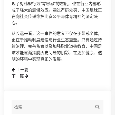
现了对违规行为“零容忍”的态度，也在行业内部形
成了强大的震慑效应。通过严厉处罚，中国足球正
在向社会传递维护比赛公平与体育精神的坚定决
心。
从长远来看，这一事件的意义不仅在于惩戒个体，
更在于推动制度建设与行业生态重塑。只有通过持
续治理、完善监管以及加强职业道德教育，中国足
球才能逐渐摆脱历史问题的阴影，在更加健康、透
明的环境中实现真正的发展。
上一篇
下一篇