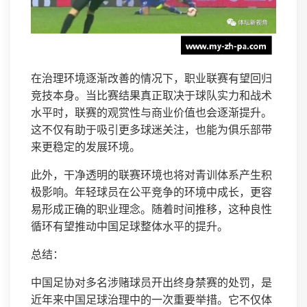
在治理环境逐渐改善的情况下，职业联赛有望回归
竞技本身。当比赛结果真正取决于球队实力和战术
水平时，联赛的观赏性与商业价值也会逐渐提升。
这不仅有助于吸引更多球迷关注，也能为俱乐部带
来更稳定的发展环境。
此外，干净透明的联赛环境也将对青训体系产生积
极影响。年轻球员在公平竞争的环境中成长，更容
易形成正确的职业理念。随着时间推移，这种良性
循环有望推动中国足球整体水平的提升。
总结：
中国足协对多名涉赌球员开出终身禁赛的处罚，是
近年来中国足球治理中的一次重要举措。它不仅体