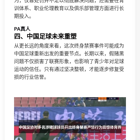
为，仅靠处罚并不足以彻底解决问题，还需要在青
训体系、职业伦理教育以及俱乐部管理方面进行长
期投入。
PA真人
四、中国足球未来重塑
从更长远的角度来看，这次终身禁赛事件可能成为
中国足球重新出发的重要节点。长期以来，假赌黑
问题不仅损害了联赛形象，也影响了青少年对足球
运动的信任。只有通过坚决整顿，才能逐步修复受
损的行业信誉。