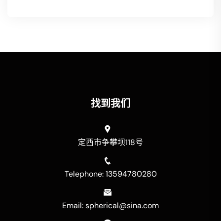
找到我们
定西市争攀坝118号
Telephone: 13594780280
Email: spherical@sina.com