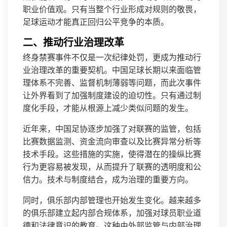
职业价值观。只有当整个行业形成对规则的敬畏，
足球运动才能真正回归公平竞争的本质。
二、推动行业治理改革
终身禁赛事件不仅是一次纪律处罚，更成为推动行
业治理改革的重要契机。中国足球长期以来面临管
理体系不完善、监督机制薄弱等问题，而此次事件
让外界看到了加强制度建设的迫切性。只有通过制
度化手段，才能从根源上减少类似问题的发生。
近年来，中国足协逐步加强了对联赛的监管，包括
比赛数据监测、资金流向审查以及比赛异常分析等
技术手段。这些措施的实施，使得潜在的操纵比赛
行为更容易被发现，从而提升了联赛的透明度和公
信力。技术与制度结合，成为治理的重要方向。
同时，俱乐部内部管理也开始发生变化。越来越多
的俱乐部建立起内部合规体系，加强对球员职业道
德和法律意识的教育。这种由外部监管与内部治理