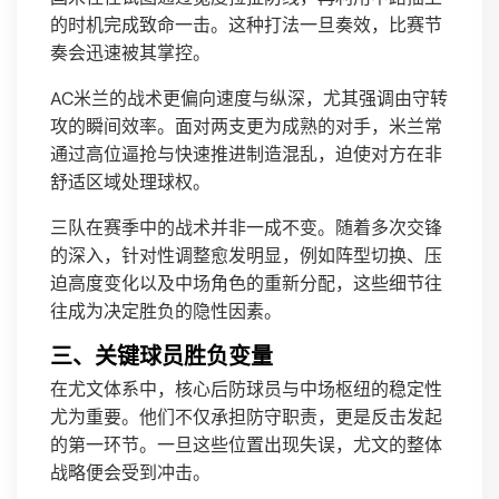
的时机完成致命一击。这种打法一旦奏效，比赛节
奏会迅速被其掌控。
AC米兰的战术更偏向速度与纵深，尤其强调由守转
攻的瞬间效率。面对两支更为成熟的对手，米兰常
通过高位逼抢与快速推进制造混乱，迫使对方在非
舒适区域处理球权。
三队在赛季中的战术并非一成不变。随着多次交锋
的深入，针对性调整愈发明显，例如阵型切换、压
迫高度变化以及中场角色的重新分配，这些细节往
往成为决定胜负的隐性因素。
三、关键球员胜负变量
在尤文体系中，核心后防球员与中场枢纽的稳定性
尤为重要。他们不仅承担防守职责，更是反击发起
的第一环节。一旦这些位置出现失误，尤文的整体
战略便会受到冲击。