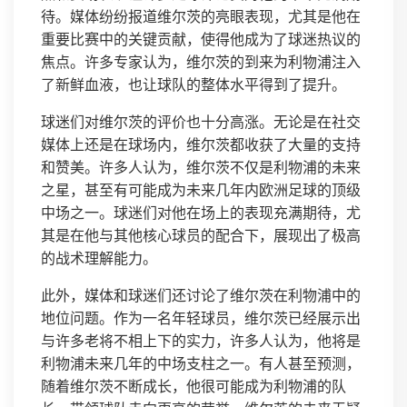
待。媒体纷纷报道维尔茨的亮眼表现，尤其是他在
重要比赛中的关键贡献，使得他成为了球迷热议的
焦点。许多专家认为，维尔茨的到来为利物浦注入
了新鲜血液，也让球队的整体水平得到了提升。
球迷们对维尔茨的评价也十分高涨。无论是在社交
媒体上还是在球场内，维尔茨都收获了大量的支持
和赞美。许多人认为，维尔茨不仅是利物浦的未来
之星，甚至有可能成为未来几年内欧洲足球的顶级
中场之一。球迷们对他在场上的表现充满期待，尤
其是在他与其他核心球员的配合下，展现出了极高
的战术理解能力。
此外，媒体和球迷们还讨论了维尔茨在利物浦中的
地位问题。作为一名年轻球员，维尔茨已经展示出
与许多老将不相上下的实力，许多人认为，他将是
利物浦未来几年的中场支柱之一。有人甚至预测，
随着维尔茨不断成长，他很可能成为利物浦的队