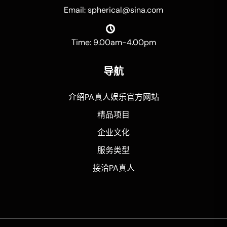
Email: spherical@sina.com
Time: 9.00am-4.00pm
导航
介绍PA真人娱乐官方网站
精品项目
企业文化
服务类型
接洽PA真人