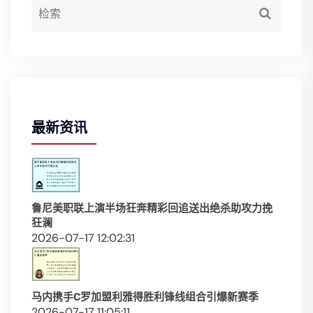
最新资讯
鲁尼美职联上演半场狂奔精彩回追送出绝杀助攻力挽
狂澜
2026-07-17 12:02:31
马内携手C罗加盟利雅得胜利锋线组合引爆新赛季
2026-07-17 11:05:11