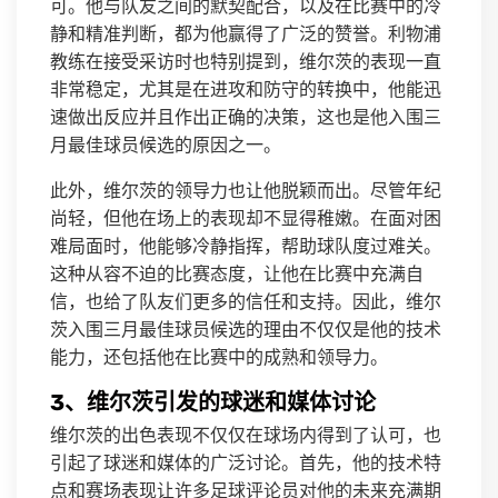
可。他与队友之间的默契配合，以及在比赛中的冷
静和精准判断，都为他赢得了广泛的赞誉。利物浦
教练在接受采访时也特别提到，维尔茨的表现一直
非常稳定，尤其是在进攻和防守的转换中，他能迅
速做出反应并且作出正确的决策，这也是他入围三
月最佳球员候选的原因之一。
此外，维尔茨的领导力也让他脱颖而出。尽管年纪
尚轻，但他在场上的表现却不显得稚嫩。在面对困
难局面时，他能够冷静指挥，帮助球队度过难关。
这种从容不迫的比赛态度，让他在比赛中充满自
信，也给了队友们更多的信任和支持。因此，维尔
茨入围三月最佳球员候选的理由不仅仅是他的技术
能力，还包括他在比赛中的成熟和领导力。
3、维尔茨引发的球迷和媒体讨论
维尔茨的出色表现不仅仅在球场内得到了认可，也
引起了球迷和媒体的广泛讨论。首先，他的技术特
点和赛场表现让许多足球评论员对他的未来充满期