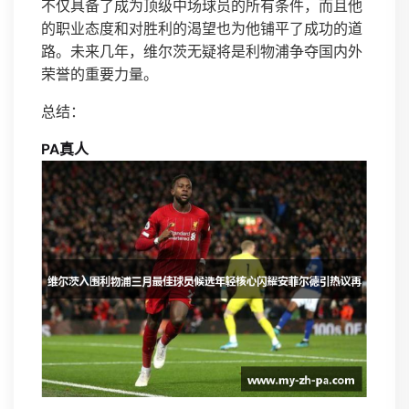
不仅具备了成为顶级中场球员的所有条件，而且他
的职业态度和对胜利的渴望也为他铺平了成功的道
路。未来几年，维尔茨无疑将是利物浦争夺国内外
荣誉的重要力量。
总结：
PA真人