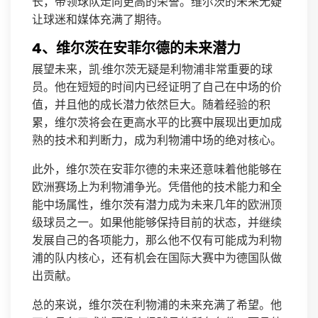
长，带领球队走向更高的荣誉。维尔茨的未来无疑
让球迷和媒体充满了期待。
4、维尔茨在安菲尔德的未来潜力
展望未来，凯·维尔茨无疑是利物浦非常重要的球
员。他在短短的时间内已经证明了自己在中场的价
值，并且他的成长潜力依然巨大。随着经验的积
累，维尔茨将会在更高水平的比赛中展现出更加成
熟的技术和判断力，成为利物浦中场的绝对核心。
此外，维尔茨在安菲尔德的未来还意味着他能够在
欧洲赛场上为利物浦争光。凭借他的技术能力和全
能中场属性，维尔茨有潜力成为未来几年的欧洲顶
级球员之一。如果他能够保持目前的状态，并继续
发展自己的各项能力，那么他不仅有可能成为利物
浦的队内核心，还有机会在国际大赛中为德国队做
出贡献。
总的来说，维尔茨在利物浦的未来充满了希望。他