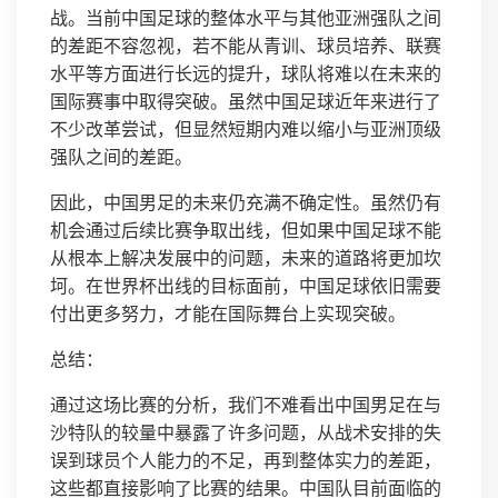
战。当前中国足球的整体水平与其他亚洲强队之间
的差距不容忽视，若不能从青训、球员培养、联赛
水平等方面进行长远的提升，球队将难以在未来的
国际赛事中取得突破。虽然中国足球近年来进行了
不少改革尝试，但显然短期内难以缩小与亚洲顶级
强队之间的差距。
因此，中国男足的未来仍充满不确定性。虽然仍有
机会通过后续比赛争取出线，但如果中国足球不能
从根本上解决发展中的问题，未来的道路将更加坎
坷。在世界杯出线的目标面前，中国足球依旧需要
付出更多努力，才能在国际舞台上实现突破。
总结：
通过这场比赛的分析，我们不难看出中国男足在与
沙特队的较量中暴露了许多问题，从战术安排的失
误到球员个人能力的不足，再到整体实力的差距，
这些都直接影响了比赛的结果。中国队目前面临的