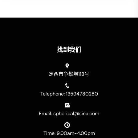
找到我们
定西市争攀坝118号
Telephone: 13594780280
Email: spherical@sina.com
Time: 9.00am-4.00pm