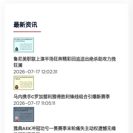
最新资讯
鲁尼美职联上演半场狂奔精彩回追送出绝杀助攻力挽
狂澜
2026-07-17 12:02:31
马内携手C罗加盟利雅得胜利锋线组合引爆新赛季
2026-07-17 11:05:11
雅典AEK冲冠功亏一篑赛季末轮痛失主动权遗憾无缘