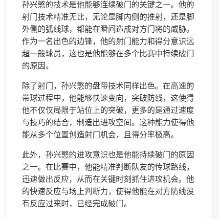
孙兴慜的技术是他能够连续破门的关键之一。他的
射门技术精准无比，无论是脚内侧的推射，还是脚
外侧的弧线球，都能在瞬间造成对方门将的威胁。
作为一名出色的边锋，他的射门能力和得分意识远
超一般球员，这也是他能够在多个比赛中持续破门
的原因。
除了射门，孙兴慜的盘带技术同样出色。在高速的
带球过程中，他能够快速变向，突破防线，这使得
他不仅仅局限于站位上的突破，更多的是通过速度
与技巧的结合，制造出进攻空间。这种能力使得他
能从多个位置创造射门机会，且得分率极高。
此外，孙兴慜的进攻意识也是他能持续破门的原因
之一。在比赛中，他能精准判断队友的传球路线，
迅速做出反应，从而在关键时刻抓住进攻机会。他
的快速反应与场上判断力，使得他能在对方防线没
有反应过来时，已经完成破门。