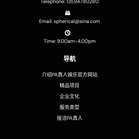
Telephone: 13594780280
Email: spherical@sina.com
Time: 9.00am-4.00pm
导航
介绍PA真人娱乐官方网站
精品项目
企业文化
服务类型
接洽PA真人