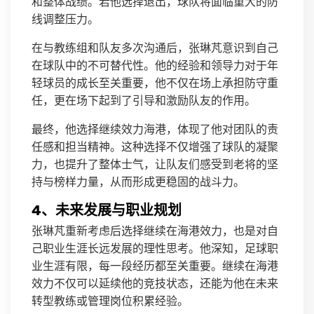
和整体战绩。若他选择退出，球队将面临重大的防
线调整压力。
在与教练组和队友多次沟通后，张琳芃意识到自己
在球队中的不可替代性。他的经验和领导力对于年
轻球员的成长至关重要，他不仅在场上承担防守重
任，更在场下起到了引导和激励队友的作用。
最终，他选择继续效力海港，体现了他对团队的责
任感和担当精神。这种选择不仅增强了球队的凝聚
力，也提升了整体士气，让队友们感受到老将的坚
持与榜样力量，从而形成更稳固的战斗力。
4、未来发展与职业规划
张琳芃重新考虑后选择继续在海港效力，也是对自
己职业生涯长远发展的理性思考。他深知，足球职
业生涯有限，每一段经历都至关重要。继续在海港
效力不仅可以延续他的竞技状态，还能为他在未来
转型教练或管理岗位积累经验。