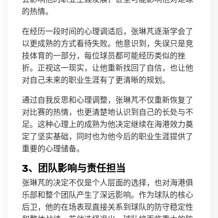
的热情。
在经历一段时间的心理调适后，张琳芃逐渐学会了
以更成熟的方式看待失败。他意识到，失误只是竞
技体育的一部分，每位球员都可能经历类似的挫
折。正视这一现实，让他重新找回了自信，也让他
对自己未来的职业生涯有了更清晰的规划。
通过自我反思和心理调整，张琳芃不仅重新恢复了
对比赛的热情，也更清楚地认识到自己的长处与不
足。这种心理上的成熟为他决定继续在海港效力奠
定了坚实基础，同时也为他今后的职业生涯提供了
重要的心理储备。
3、团队影响与责任担当
张琳芃的决定不仅是个人层面的选择，也对海港俱
乐部和整个团队产生了深远影响。作为球队的核心
后卫，他的在场表现直接关系到球队的防守稳定性