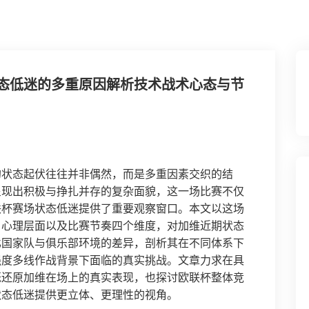
态低迷的多重原因解析技术战术心态与节
的状态起伏往往并非偶然，而是多重因素交织的结
呈现出积极与挣扎并存的复杂面貌，这一场比赛不仅
联杯赛场状态低迷提供了重要观察窗口。本文以这场
、心理层面以及比赛节奏四个维度，对加维近期状态
比国家队与俱乐部环境的差异，剖析其在不同体系下
强度多线作战背景下面临的真实挑战。文章力求在具
既还原加维在场上的真实表现，也探讨欧联杯整体竞
状态低迷提供更立体、更理性的视角。