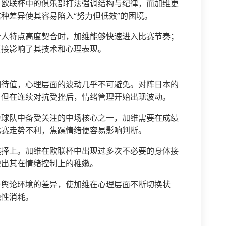
。欧联杯中的俱乐部打法强调结构与纪律，而加维更
种差异使其容易陷入“努力但低效”的困境。
个人特点高度契合时，加维能够快速进入比赛节奏；
直接影响了其技术和心理表现。
期待值，心理层面的波动几乎不可避免。对阵日本的
，但在连续对抗受挫后，情绪管理开始出现波动。
为球队中备受关注的中场核心之一，加维需要在成绩
比赛走势不利，焦躁情绪便容易影响判断。
选择上。加维在欧联杯中出现过多次不必要的身体接
映出其在情绪控制上的稚嫩。
与舆论环境的差异，使加维在心理层面不断切换状
隐性消耗。