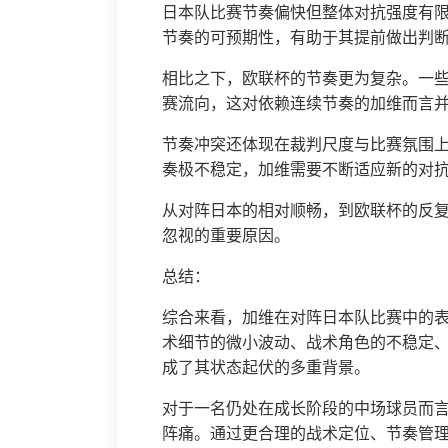
日本队比赛节奏偏快但整体对抗强度有
节奏的可预期性，有助于其提前做出判
相比之下，欧联杯的节奏更为复杂。一
赛流向，这对依赖连续节奏的加维而言
节奏冲突还体现在裁判尺度与比赛氛围
奏极不稳定，加维需要不断适应新的对
从对阵日本的相对顺畅，到欧联杯的反
忽视的重要原因。
总结：
综合来看，加维在对阵日本队比赛中的
术细节的微小波动、战术角色的不稳定
成了其状态起伏的多重背景。
对于一名仍处在成长阶段的中场球员而
阵痛。通过更合理的战术定位、节奏管