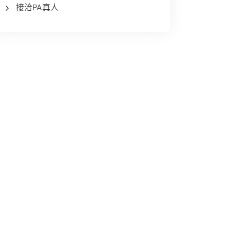
接洽PA真人