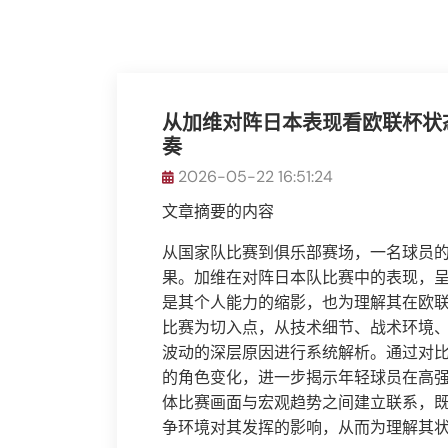
从加维对阵日本表现看欧联杯状
奏
2026-05-22 16:51:24
文章摘要的内容
从国家队比赛到俱乐部赛场，一名球员
果。加维在对阵日本队比赛中的表现，
是其个人能力的缩影，也为理解其在欧
比赛为切入点，从技术细节、战术环境
波动的深层原因进行系统解析。通过对
的角色变化，进一步揭示年轻球员在高
体比赛画面与宏观趋势之间建立联系，
争环境对其发挥的影响，从而为理解其