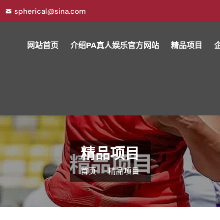
spherical@sina.com
网站首页
介绍PA真人娱乐官方网站
精品项目
精品项目
首页
精品项目