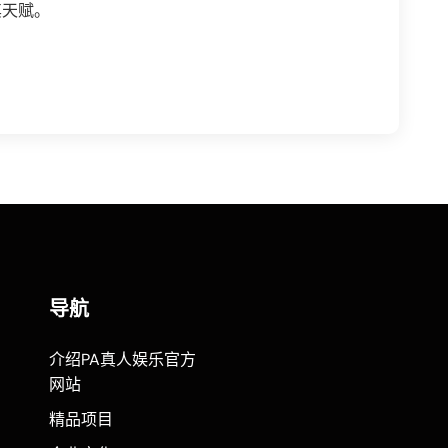
其天赋。
导航
介绍PA真人娱乐官方
网站
精品项目