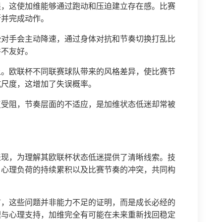
限，这使加维能够通过跑动和压迫建立存在感。比赛
断并完成动作。
些对手会主动降速，通过身体对抗和节奏切换打乱比
并不友好。
上。欧联杯不同联赛球队带来的风格差异，使比赛节
抗尺度，这增加了失误概率。
复受阻，节奏层面的不适应，是加维状态低迷却常被
表现，为理解其欧联杯状态低迷提供了清晰线索。技
、心理负荷的持续累积以及比赛节奏的冲突，共同构
言，这些问题并非能力不足的证明，而是成长必经的
理与心理支持，加维完全有可能在未来重新找回稳定