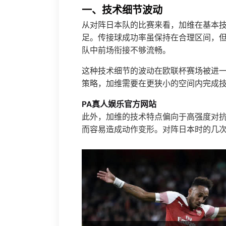
一、技术细节波动
从对阵日本队的比赛来看，加维在基本
足。传接球成功率虽保持在合理区间，
队中前场衔接不够流畅。
这种技术细节的波动在欧联杯赛场被进
策略，加维需要在更狭小的空间内完成
PA真人娱乐官方网站
此外，加维的技术特点偏向于高强度对
而容易造成动作变形。对阵日本时的几