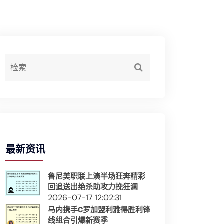
最新资讯
鲁尼美职联上演半场狂奔精彩
回追送出绝杀助攻力挽狂澜
2026-07-17 12:02:31
马内携手C罗加盟利雅得胜利锋
线组合引爆新赛季