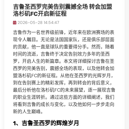
吉鲁圣西罗完美告别震撼全场 转会加盟
洛杉矶FC开启新征程
2026-05-28 14:54:47
吉鲁作为一名世界级前锋，近年来在欧洲赛场的表
现令人瞩目。无论是法国国家队，还是俱乐部层面
的贡献，他一直是球队的重要得分手。然而，随着
时间的流逝，吉鲁终于决定告别效力多年的圣西
罗，开启人生的新篇章。本文将详细探讨吉鲁在圣
西罗的完美告别，震撼全场的表现，以及他转会加
盟洛杉矶FC的新征程。从他在圣西罗的光辉岁月，
到在告别赛上的精彩发挥，再到转会的背后意义，
最后分析他在洛杉矶FC的未来展望，逐一展现吉鲁
的职业生涯转折。通过这些方面的详细阐述，我们
将看到吉鲁的成长与变化，以及他如何一步步走向
新的人生巅峰。
1、吉鲁圣西罗的辉煌岁月