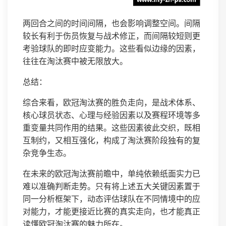
两回合之间的时间间隔，也会影响调整空间。间隔
较长有利于伤员恢复与战术修正，而间隔较短则更
考验球队的即时应变能力。这些看似边缘的因素，
往往在淘汰赛中被无限放大。
总结：
综合来看，欧冠淘汰赛的胜负走向，是战术体系、
核心球员状态、心理与经验因素以及赛程环境等多
重变量共同作用的结果。这些因素彼此交织，既相
互制约，又相互强化，构成了淘汰赛阶段独有的复
杂竞争生态。
在未来的欧冠淘汰赛前瞻中，单纯依赖纸面实力已
难以准确判断走势。只有将上述五大关键因素置于
同一分析框架下，动态评估球队在不同情境中的应
对能力，才能更接近比赛的真实走向，也才能真正
读懂欧冠淘汰赛的魅力所在。