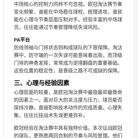
中场核心的控制力同样不可忽视。欧冠淘汰赛节奏
变化频繁，谁能在中场稳住球权、梳理进攻，谁就
能在心理与节奏层面压制对手。经验丰富的中场球
员，往往能通过节奏管理降低失误风险。
PA平台
防线领袖与门将状态则构成球队的下限保障。淘汰
赛中，防守端的一次失误可能意味着出局，而顶级
门将的神勇发挥，常常成为逆境翻盘的重要基础。
这些位置的稳定性，是晋级之路不可或缺的保障。
三、心理与经验因素
心理层面的较量，是欧冠淘汰赛中最隐蔽却最致命
的因素之一。面对巨大的关注度与压力，球员能否
保持冷静，直接影响技术动作的完成质量。心理失
衡，往往比技战术失误更难弥补。
欧冠经验在淘汰赛中具有独特价值。多次征战欧冠
的球队，更熟悉两回合制的节奏与风险管理。他们