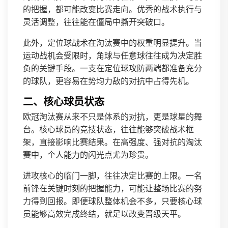
的把握，都可能改变比赛走向。优秀的战术执行与
灵活调整，往往能在僵局中撕开突破口。
此外，定位球战术在淘汰赛中的权重明显提升。当
运动战机会受限时，角球与任意球往往成为决定胜
负的关键手段。一支在定位球攻防两端都准备充分
的球队，更容易在势均力敌的对抗中占得先机。
二、核心球员状态
欧冠淘汰赛从来不只是体系的对抗，更是球星的舞
台。核心球员的竞技状态，往往能够突破战术框
架，直接影响比赛结果。在高强度、强对抗的淘汰
赛中，个人能力的闪光点尤为珍贵。
进攻核心的临门一脚，往往决定比赛的上限。一名
前锋在关键时刻的把握能力，可能让整场比赛的努
力得到回报。即便球队整体机会不多，只要核心球
员能够高效完成终结，就足以改变晋级天平。