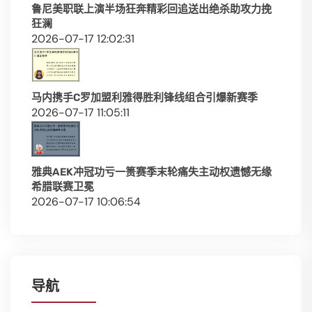
鲁尼美职联上演半场狂奔精彩回追送出绝杀助攻力挽
狂澜
2026-07-17 12:02:31
马内携手C罗加盟利雅得胜利锋线组合引爆新赛季
2026-07-17 11:05:11
雅典AEK冲冠功亏一篑赛季末轮痛失主动权遗憾无缘
希腊联赛卫冕
2026-07-17 10:06:54
导航