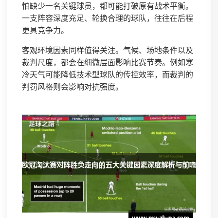
怕缺少一名关键球员，都可能打破原有战术平衡。
一支阵容深度充足、轮换合理的球队，往往在后程
更具竞争力。
客观环境因素同样值得关注。气候、场地条件以及
裁判尺度，都会在细微层面影响比赛节奏。例如寒
冷天气可能降低技术型球队的传控效率，而裁判的
判罚风格则会影响对抗强度。