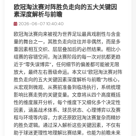
欧冠淘汰赛对阵胜负走向的五大关键因
素深度解析与前瞻
2026-06-07 10:40:40
欧冠淘汰赛向来被视为世界足坛最具戏剧性与含金
量的舞台之一，其胜负走向往往并非偶然，而是多
重因素相互交织、层层叠加后的必然结果。相比小
组赛的容错空间，淘汰赛阶段的每一次对抗都更趋
近于“零失误博弈”，任何细节的偏差都可能被无限
放大，最终左右晋级命运。本文以“欧冠淘汰赛对阵
胜负走向的五大关键因素深度解析与前瞻”为核心，
从宏观到微观、从赛前准备到临场执行，系统梳理
影响比赛走势的关键变量。文章将从四个高度概括
性的维度展开分析，每个维度下又细化多个决定性
因素，涵盖战术体系、球员状态、心理博弈以及赛
程与环境等内容，力求还原欧冠淘汰赛复杂而精妙
的胜负逻辑。通过深入解析这些关键因素，不仅有
助于球迷更理性地理解比赛结果，也能为前瞻未来