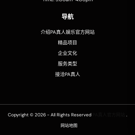
导航
介绍PA真人娱乐官方网站
精品项目
企业文化
服务类型
接洽PA真人
Copyright © 2026 - All Rights Reserved
PA真人官方网站
.
网站地图