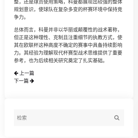
整，还是球员使用策略，科曼都展现出较强的整体
规划意识，使球队在复杂多变的杯赛环境中保持竞
争力。
总体而言，科曼并非以华丽或颠覆性的战术著称，
但正是这种理性、克制且注重细节的执教方式，使
其在欧联杯这种高度不确定的赛事中具备持续影响
力。其经验为理解现代杯赛型战术思维提供了重要
参考，也为后续相关研究奠定了扎实基础。
上一篇
下一篇