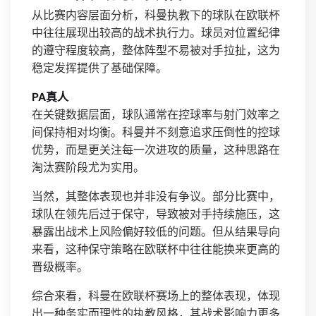
从比赛内容层面分析，科曼执教下的球队在欧联杯
中往往展现出较高的战术执行力。球员对位置纪律
的遵守程度较高，整体阵型不易被对手拉扯，这为
稳定发挥提供了基础保障。
PA真人
在关键数据层面，球队通常在控球率与射门效率之
间保持相对均衡。科曼并不刻意追求压倒性的控球
优势，而是更关注每一次进攻的质量，这种思路在
淘汰赛阶段尤为实用。
当然，其整体表现也并非没有争议。部分比赛中，
球队在领先后过于保守，导致被对手持续施压，这
暴露出战术上风险偏好较低的问题。但从结果导向
来看，这种保守策略在欧联杯中往往能换来更高的
晋级概率。
综合来看，科曼在欧联杯赛场上的整体表现，体现
出一种务实而理性的执教风格，其战术影响力更多