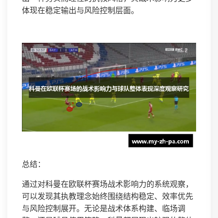
体现在稳定输出与风险控制层面。
总结：
通过对科曼在欧联杯赛场战术影响力的系统观察，
可以发现其执教理念始终围绕结构稳定、效率优先
与风险控制展开。无论是战术体系构建、临场调