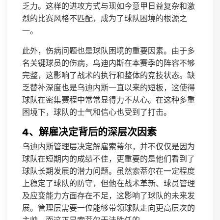
乏力。这样的进攻方式与现如今意甲日益复杂和激
烈的比赛风格不匹配，成为了球队困境的根源之
一。
此外，伤病问题也是球队困境的重要因素。由于多
名关键球员的伤病，乌迪内斯在本赛季的阵容不够
完整，这影响了战术的执行和整体的竞技状态。缺
乏替补深度也是乌迪内斯一直以来的短板，这使得
球队在密集赛程中常常显得力不从心。在这种多重
困境下，球队的士气和信心也受到了打击。
4、解雇决定背后的深层次因素
乌迪内斯管理层决定解雇索蒂尔，并不仅仅是因为
球队在短期内的成绩不佳，更重要的是他们看到了
球队长期发展的潜力问题。虽然索蒂尔在一定程度
上稳定了球队的防守，但他在战术革新、球员管理
及应变能力方面存在不足，这影响了球队的未来发
展。管理层需要一位能够带领球队走向更高层次的