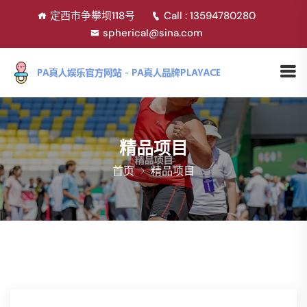
定西市争攀坝118号
Call : 13594780280
spherical@sina.com
精品项目
首页
精品项目