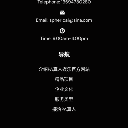
Telephone: 13594780280
Email: spherical@sina.com
Time: 9.00am-4.00pm
导航
介绍PA真人娱乐官方网站
精品项目
企业文化
服务类型
接洽PA真人