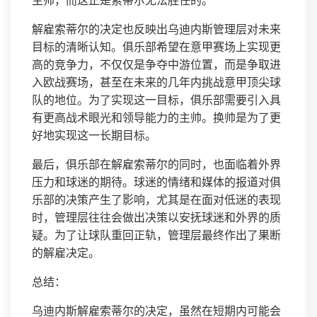
主帅，而这正是索蒂尔无法胜任的。
解雇索蒂尔的决定也反映出乌迪内斯管理层对未来
目标的清晰认知。俱乐部希望在意甲赛场上实现更
高的竞争力，不仅仅是争夺中游位置，而是争取进
入欧战赛场，甚至在未来的几年内挑战意甲顶尖球
队的地位。为了实现这一目标，俱乐部需要引入具
有更高战术眼光和领导能力的主帅。换帅是为了更
好地实现这一长期目标。
最后，俱乐部在解雇索蒂尔的同时，也面临着外界
压力和球迷的期待。球迷的情绪和媒体的报道对俱
乐部的决策产生了影响，尤其是在面对低迷的表现
时，管理层往往会做出决策以安抚球迷和外界的质
疑。为了让球队重回正轨，管理层最终作出了果断
的解雇决定。
总结：
乌迪内斯解雇索蒂尔的决定，虽然在短期内可能会