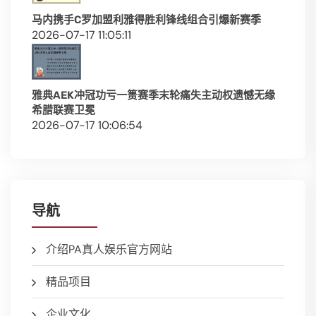
马内携手C罗加盟利雅得胜利锋线组合引爆新赛季
2026-07-17 11:05:11
雅典AEK冲冠功亏一篑赛季末轮痛失主动权遗憾无缘
希腊联赛卫冕
2026-07-17 10:06:54
导航
介绍PA真人娱乐官方网站
精品项目
企业文化