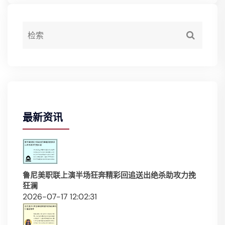
最新资讯
鲁尼美职联上演半场狂奔精彩回追送出绝杀助攻力挽
狂澜
2026-07-17 12:02:31