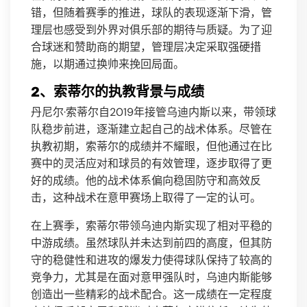
错，但随着赛季的推进，球队的表现逐渐下滑，管
理层也感受到外界对俱乐部的期待与质疑。为了迎
合球迷和赞助商的期望，管理层决定采取强硬措
施，以期通过换帅来挽回局面。
2、索蒂尔的执教背景与成绩
丹尼尔·索蒂尔自2019年接管乌迪内斯以来，带领球
队稳步前进，逐渐建立起自己的战术体系。尽管在
执教初期，索蒂尔的成绩并不耀眼，但他通过在比
赛中的灵活应对和球员的有效管理，逐步取得了更
好的成绩。他的战术体系偏向稳固防守和高效反
击，这种战术在意甲赛场上取得了一定的认可。
在上赛季，索蒂尔带领乌迪内斯实现了相对平稳的
中游成绩。虽然球队并未达到前四的高度，但其防
守的稳健性和进攻的爆发力使得球队保持了较高的
竞争力，尤其是在面对意甲强队时，乌迪内斯能够
创造出一些精彩的战术配合。这一成绩在一定程度