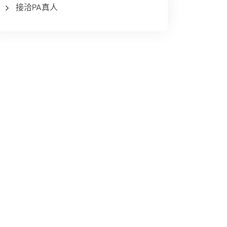
接洽PA真人