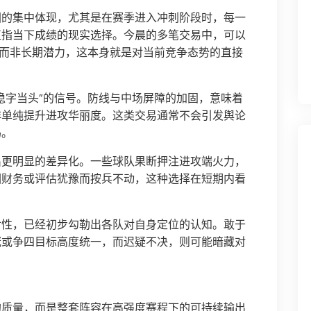
图的集中体现，尤其是在赛季进入冲刺阶段时，每一
直指当下成绩的现实选择。今晨的多笔交易中，可以
，而非长期潜力，这本身就是对当前竞争态势的直接
稳字当头”的信号。防线与中场屏障的加固，意味着
非单纯提升进攻华丽度。这类交易通常不会引发舆论
码。
出更明显的差异化。一些球队果断押注进攻端火力，
因财务或评估犹豫而按兵不动，这种选择在短期内看
。
对性，已经初步勾勒出各队对自身定位的认知。敢于
冠或争四目标高度统一，而迟疑不决，则可能暗藏对
的质量，而是整套阵容在高强度赛程下的可持续输出