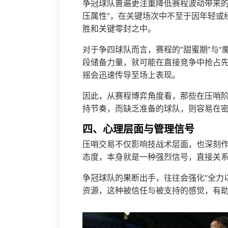
争冠球队普遍更注重降低赛程波动带来的
压属性”，在关键场次中不至于因年轻或
胜和关键零封之中。
对于争四球队而言，赛程的“甜蜜期”与“
段储备力量，就可能在直接竞争中抢占
摇会迅速传导至场上表现。
因此，从赛程博弈角度看，那些在压哨
持节奏，而缺乏准备的球队，则容易在
四、心理层面与管理信号
压哨交易不仅影响技战术层面，也深刻
态度，本身就是一种强烈信号，直接关
争冠球队的果断出手，往往会强化“全力
资源，这种被信任与被支持的感觉，有