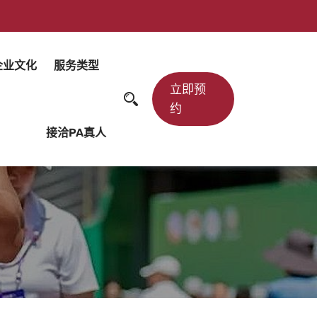
企业文化
服务类型
立即预
约
接洽PA真人