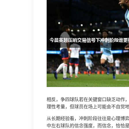
相反，争四球队若在关键窗口缺乏动作
理性考量，但球员在场上可能会不自觉
从长期经验看，冲刺阶段往往是心理博
中左右球队的信念强度，而信念，恰恰