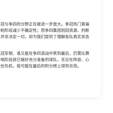
争冠与争四的分野正在被进一步放大。争冠热门普遍
冲刺阶段减少不确定性；而争四集团则因资源、判断
易并非决定一切，却为我们提供了理解各队真实状态
具冠军相、谁又能在争四混战中笑到最后，仍需比赛
压哨阶段就已做好充分准备的球队，无论在阵容、心
这份先机，极可能在最后的积分榜上得到兑现。