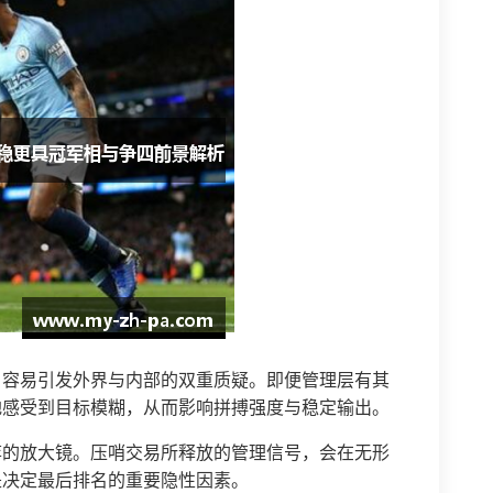
，容易引发外界与内部的双重质疑。即便管理层有其
地感受到目标模糊，从而影响拼搏强度与稳定输出。
弈的放大镜。压哨交易所释放的管理信号，会在无形
是决定最后排名的重要隐性因素。