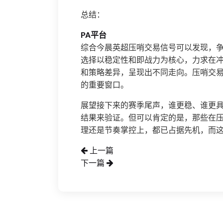
总结：
PA平台
综合今晨英超压哨交易信号可以发现，
选择以稳定性和即战力为核心，力求在
和策略差异，呈现出不同走向。压哨交
的重要窗口。
展望接下来的赛季尾声，谁更稳、谁更
结果来验证。但可以肯定的是，那些在
理还是节奏掌控上，都已占据先机，而
上一篇
下一篇