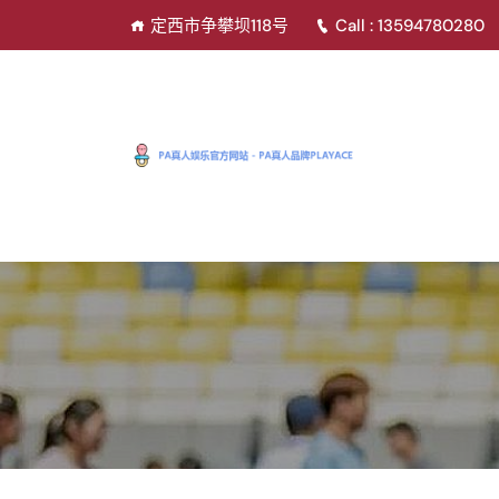
定西市争攀坝118号
Call : 13594780280