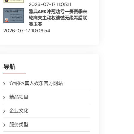
2026-07-17 11:05:11
雅典AEK冲冠功亏一篑赛季末
轮痛失主动权遗憾无缘希腊联
赛卫冕
2026-07-17 10:06:54
导航
介绍PA真人娱乐官方网站
精品项目
企业文化
服务类型