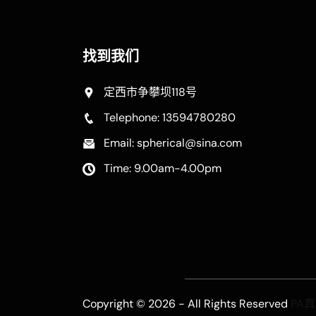
找到我们
定西市争攀坝118号
Telephone: 13594780280
Email: spherical@sina.com
Time: 9.00am-4.00pm
Copyright © 2026 - All Rights Reserved
PA