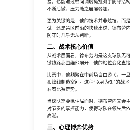
塞，也能通过横向调度撕扯对手防守结
不断后撤，压力随之层层叠加。
更为关键的是，他的技术并非炫技，而
试，还是禁区前沿的快速出球，德布劳
防守时几乎无从判断。
二、战术核心价值
从战术层面看，德布劳内是这支球队无
键线路都围绕他展开，他的站位变化直
比赛中，他频繁在中前场自由游弋，一
和锋线制造空间。这种“以身为饵”的战
右着比赛走势。
当球队需要稳住局面时，德布劳内又会
对节奏的掌控能力，使得球队在领先后
高潮。
三、心理博弈优势