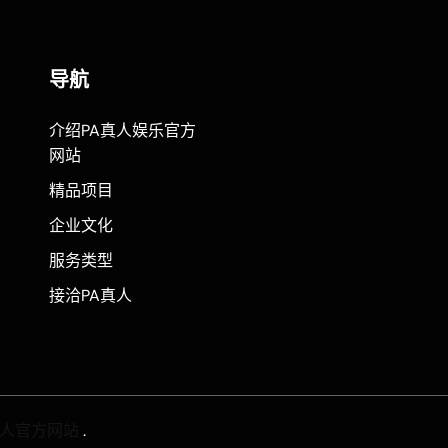
导航
介绍PA真人娱乐官方
网站
精品项目
企业文化
服务类型
接洽PA真人
真人官方网站
.