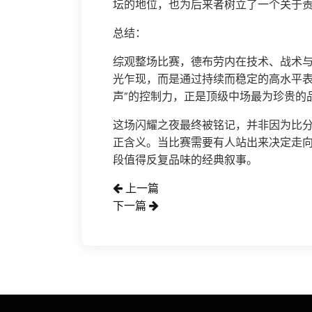
坛的地位，也为后来者树立了一个关于
总结：
综观整场比赛，德布劳内在技术、战术
光乍现，而是通过持续而稳定的高水平表
声”的控制力，正是顶级中场最为珍贵的
这场闪耀之夜最终被铭记，并非因为比
正含义。当比赛需要有人站出来决定走
段值得反复品味的经典叙事。
上一篇
下一篇