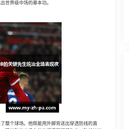
现出世界级中场的基本功。
盖了整个球场。他既能用外脚背送出穿透防线的直