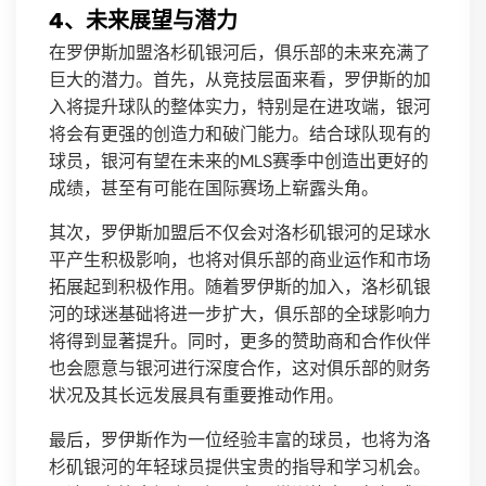
4、未来展望与潜力
在罗伊斯加盟洛杉矶银河后，俱乐部的未来充满了
巨大的潜力。首先，从竞技层面来看，罗伊斯的加
入将提升球队的整体实力，特别是在进攻端，银河
将会有更强的创造力和破门能力。结合球队现有的
球员，银河有望在未来的MLS赛季中创造出更好的
成绩，甚至有可能在国际赛场上崭露头角。
其次，罗伊斯加盟后不仅会对洛杉矶银河的足球水
平产生积极影响，也将对俱乐部的商业运作和市场
拓展起到积极作用。随着罗伊斯的加入，洛杉矶银
河的球迷基础将进一步扩大，俱乐部的全球影响力
将得到显著提升。同时，更多的赞助商和合作伙伴
也会愿意与银河进行深度合作，这对俱乐部的财务
状况及其长远发展具有重要推动作用。
最后，罗伊斯作为一位经验丰富的球员，也将为洛
杉矶银河的年轻球员提供宝贵的指导和学习机会。