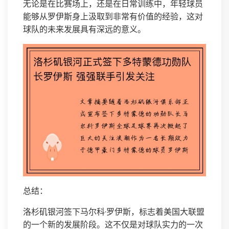
无论是在比赛场上，还是在日常训练中，年轻球员
能够从罗伊斯身上汲取到非常有价值的经验，这对
球队的未来发展具有深远的意义。
总结：
洛杉矶银河签下马尔科·罗伊斯，标志着美国大联盟
的一个新的发展阶段。这不仅是对球队实力的一次