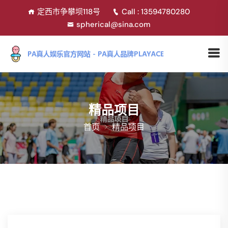
定西市争攀坝118号
Call : 13594780280
spherical@sina.com
精品项目
首页
精品项目