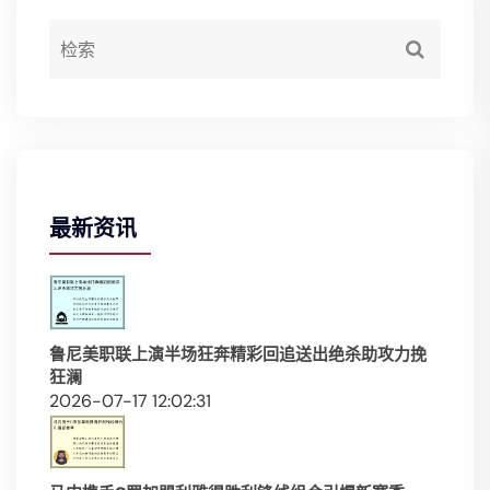
最新资讯
鲁尼美职联上演半场狂奔精彩回追送出绝杀助攻力挽
狂澜
2026-07-17 12:02:31