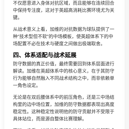
不仅愿意进入身体对抗区域，而且能够在连续回合
中保持专注度，这对于英超高消耗比赛环境尤为关
键。
从战术意义上看，加维的对抗数据为球队提供了一
种“技术型但不软”的中场模板，使英超体系下的中
场配置不必在技术与硬度之间做出极端取舍。
四、体系适配与战术延展
防守数据的真正价值，最终需要回到体系层面进行
解读。加维在英超体系中的核心意义，在于其防守
行为能够自然融入不同战术结构之中，而非依赖单
一角色设定。
无论是在双后腰体系中的前压角色，还是三中场结
构里的边中场位置，加维的防守数据都表现出高度
稳定性。这种稳定性说明他的防守贡献并不受限于
具体站位，而是源自整体比赛理解。