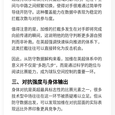
间与中路之间频繁切换，使得对手很难通过简单传
导绕开防守。这种覆盖能力在数据中表现为稳定的
拦截次数与对抗参与度。
值得注意的是，加维的拦截多发生在对手即将完成
向前传递的瞬间，这说明他的防守判断更多源自预
判而非补救。在英超强调快速纵向推进的体系下，
这类拦截往往可以直接转化为反击机会。
因此，从防守数据解构来看，加维在英超体系中的
意义并不仅是“多跑几步”，而是通过科学的跑位与
阅读比赛能力，成为球队空间控制的重要一环。
三、对抗强度与身体输出
身体对抗是英超最具标志性的比赛元素之一，很多
技术型中场往往在这一环节被质疑难以立足。但从
防守数据出发，可以发现加维在对抗层面的实际表
现远比外界印象更具竞争力。