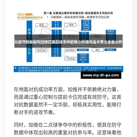
在地面对抗成功率方面，加维并不依赖绝对力量，
而是通过重心控制与提前卡位完成有效防守。这类
对抗数据虽然不一定华丽，却极具实用性，能够打
断对手的进攻节奏。
同时，加维在二点球争夺中的积极性，使其在防守
数据中体现出较高的重复对抗参与率。这意味着他