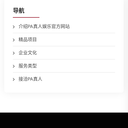
导航
介绍PA真人娱乐官方网站
精品项目
企业文化
服务类型
接洽PA真人