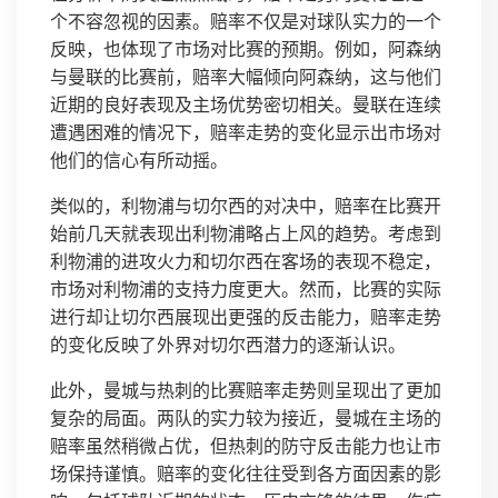
个不容忽视的因素。赔率不仅是对球队实力的一个
反映，也体现了市场对比赛的预期。例如，阿森纳
与曼联的比赛前，赔率大幅倾向阿森纳，这与他们
近期的良好表现及主场优势密切相关。曼联在连续
遭遇困难的情况下，赔率走势的变化显示出市场对
他们的信心有所动摇。
类似的，利物浦与切尔西的对决中，赔率在比赛开
始前几天就表现出利物浦略占上风的趋势。考虑到
利物浦的进攻火力和切尔西在客场的表现不稳定，
市场对利物浦的支持力度更大。然而，比赛的实际
进行却让切尔西展现出更强的反击能力，赔率走势
的变化反映了外界对切尔西潜力的逐渐认识。
此外，曼城与热刺的比赛赔率走势则呈现出了更加
复杂的局面。两队的实力较为接近，曼城在主场的
赔率虽然稍微占优，但热刺的防守反击能力也让市
场保持谨慎。赔率的变化往往受到各方面因素的影