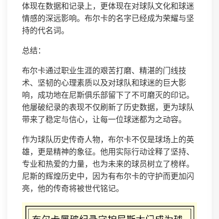
体现在数据和记录上，更体现在对球队文化和球迷
情感的深远影响。布尔卡的名字已经成为荣耀与坚
持的代名词。
总结：
布尔卡通过职业生涯的艰苦打磨、精湛的门线技
术、坚韧的心理素质以及对球队和球迷的巨大影
响，成功地在尼斯俱乐部留下了不可磨灭的印记。
他屡破纪录的表现不仅刷新了历史数据，更为球队
带来了稳定与信心，让每一位球迷都为之动容。
作为球队历史传奇人物，布尔卡不仅是球场上的英
雄，更是精神的象征。他用实际行动诠释了坚持、
专业和热爱的力量，也为未来的球员树立了榜样。
尼斯的辉煌历史中，因为有布尔卡的守护而更加闪
亮，他的传奇将被世代铭记。