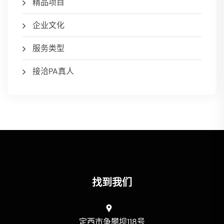
精品项目
企业文化
服务类型
接洽PA真人
找到我们
定西市争攀坝118号