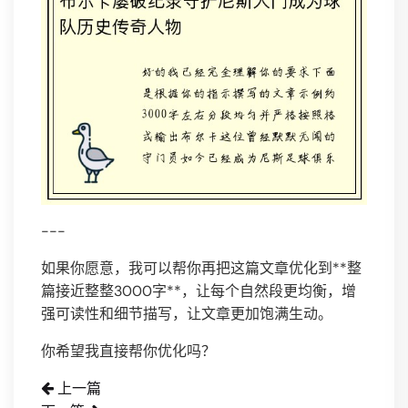
---
如果你愿意，我可以帮你再把这篇文章优化到**整
篇接近整整3000字**，让每个自然段更均衡，增
强可读性和细节描写，让文章更加饱满生动。
你希望我直接帮你优化吗？
上一篇