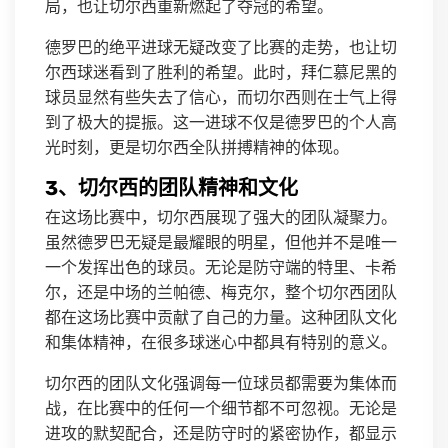
局，也让切尔西重新燃起了夺冠的希望。
德罗巴的绝平进球无疑改变了比赛的走势，也让切
尔西球迷看到了胜利的希望。此时，拜仁慕尼黑的
球员显然有些失去了信心，而切尔西则在士气上得
到了极大的提振。这一进球不仅是德罗巴的个人高
光时刻，更是切尔西全队拼搏精神的体现。
3、切尔西的团队精神和文化
在这场比赛中，切尔西展现了强大的团队凝聚力。
虽然德罗巴无疑是最耀眼的明星，但他并不是唯一
一个发挥出色的球员。无论是防守端的特里、卡希
尔，还是中场的兰帕德、梅克尔，整个切尔西团队
都在这场比赛中贡献了自己的力量。这种团队文化
和集体精神，在很多球迷心中都具有特别的意义。
切尔西的团队文化强调每一位球员都需要为集体而
战，在比赛中的任何一个细节都不可忽视。无论是
进攻的默契配合，还是防守时的紧密协作，都显示