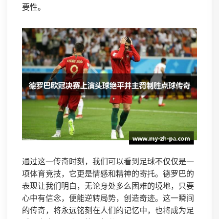
要性。
通过这一传奇时刻，我们可以看到足球不仅仅是一
项体育竞技，它更是情感和精神的寄托。德罗巴的
表现让我们明白，无论身处多么困难的境地，只要
心中有信念，便能逆转局势，创造奇迹。这一瞬间
的传奇，将永远铭刻在人们的记忆中，也将成为足