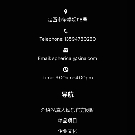
定西市争攀坝118号
Telephone: 13594780280
Email: spherical@sina.com
Time: 9.00am-4.00pm
导航
介绍PA真人娱乐官方网站
精品项目
企业文化