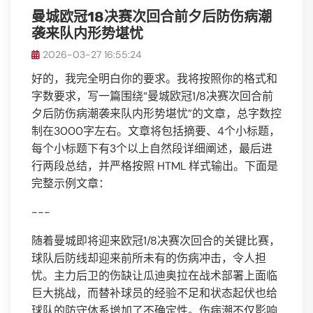
曼城欧冠18决赛次回合前夕后防伤病潮
袭来队内形势堪忧
2026-03-27 16:55:24
好的，我完全明白你的要求。我将按照你的格式和
字数要求，写一篇围绕“曼城欧冠1/8决赛次回合前
夕后防伤病潮袭来队内形势堪忧”的文章，总字数控
制在3000字左右。文章将包括摘要、4个小标题，
每个小标题下有3个以上自然段详细阐述，最后进
行两段总结，并严格按照 HTML 样式输出。下面是
完整示例文章：
---
随着曼城即将迎来欧冠1/8决赛次回合的关键比赛，
球队后防线却迎来前所未有的伤病冲击，令人担
忧。主力后卫的伤缺让瓜迪奥拉在战术部署上面临
巨大挑战，而替补球员的经验不足和状态起伏也给
球队的防守体系增加了不确定性。伤病潮不仅影响