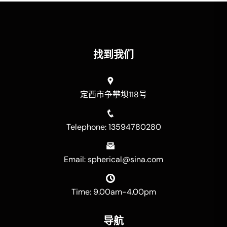
找到我们
定西市争攀坝118号
Telephone: 13594780280
Email: spherical@sina.com
Time: 9.00am-4.00pm
导航