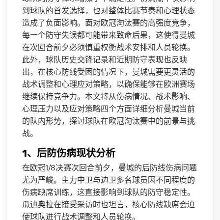
到球队的首发选择，也对整体比赛节奏和心理状态
造成了负面影响。面对欧冠淘汰赛的高强度竞争，
每一个防守失误都可能带来致命后果，这使得曼城
在次回合前夕必须慎重权衡战术安排和人员轮换。
此外，球队历史交锋记录和近期防守表现也反映
出，在核心防线受困的情况下，曼城需要更灵活的
战术调整和心理应对策略，以确保能够在欧洲赛场
继续保持竞争力。本文将从伤病情况、战术影响、
心理压力以及应对策略四个方面详细分析曼城当前
的队内形势，探讨球队在欧冠淘汰赛中的前景与挑
战。
1、后防伤病现状分析
在欧冠1/8决赛次回合前夕，曼城的后防线伤病问题
尤为严峻。主力中卫与边卫多名球员因不同程度的
伤病缺席训练，这直接影响到球队的防守稳定性。
瓜迪奥拉在接受采访时也坦言，核心防线缺席会迫
使球队进行战术调整和人员轮换。