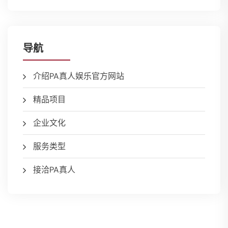
导航
介绍PA真人娱乐官方网站
精品项目
企业文化
服务类型
接洽PA真人