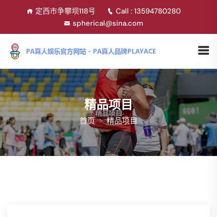
定西市争攀坝118号
Call : 13594780280
spherical@sina.com
精品项目
首页
精品项目