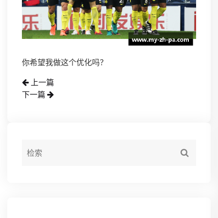
你希望我做这个优化吗？
上一篇
下一篇