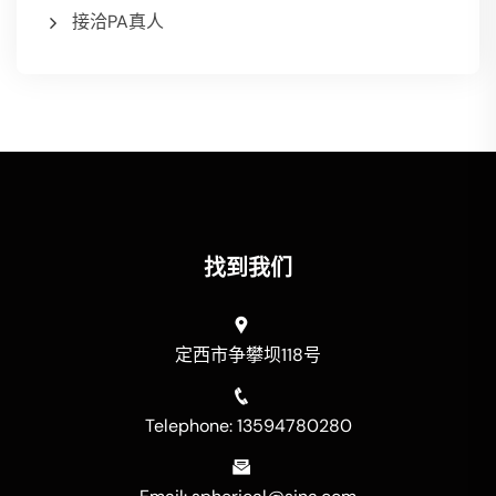
接洽PA真人
找到我们
定西市争攀坝118号
Telephone: 13594780280