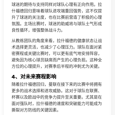
球迷的期待与支持同样对球队心理有正向作用。拉
什福德回归意味着球队进攻端重回强势，这不仅提
升了球迷的关注度，也在比赛前营造了积极的心理
氛围。主场比赛时，球迷的助威将与球队士气形成
良性循环，增强整体战斗力。
从教练团队的角度来看，拉什福德的健康状态让战
术选择更灵活，也减少了心理压力。球队在面对紧
密赛程或关键比赛时，可以更有底气地安排阵容，
避免因为核心球员缺席而产生的心理负担。这种全
方位的心理提升，对赛季后半程的冲刺尤为关键。
4、对未来赛程影响
随着拉什福德回归，曼联在接下来的比赛中将拥有
更多的战术选择和进攻威胁。这对于球队在联赛、
杯赛以及欧战中的竞争力提升至关重要。尤其是在
面对强队时，拉什福德的速度和突破能力可能成为
撕裂对方防线的关键因素。