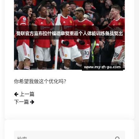
你希望我做这个优化吗？
上一篇
下一篇