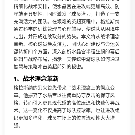
精细化战术安排，使水晶宫在进攻端更加高效、防
守端更具韧性，同时激发了球员潜力，打造了一支
充满活力的团队。在艰难的英超赛程中，格拉斯纳
通过科学的训练管理与心理辅导，使球队从困境中
走出，并形成连续取分的势头。本文将从战术理念
革新、核心球员焕发潜力、团队心理建设与命运关
键转折四个方面，深入剖析水晶宫半程狂飙的幕后
逻辑与战略布局，揭示一支传统中游球队如何通过
智慧与策略冲击英超前列的秘密。
1、战术理念革新
格拉斯纳的到来首先带来了战术理念上的彻底变
革。他摒弃了水晶宫以往偏重防守反击的保守风
格，转而引入更具现代感的高位压迫和快速传导战
术。这一变化不仅提高了球队控球率，也让进攻组
织更加多样化，球员在场上的位置流动性大大增
强。