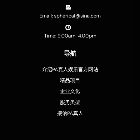
Email: spherical@sina.com
Time: 9.00am-4.00pm
导航
介绍PA真人娱乐官方网站
精品项目
企业文化
服务类型
接洽PA真人