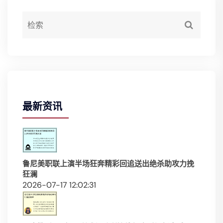
最新资讯
鲁尼美职联上演半场狂奔精彩回追送出绝杀助攻力挽
狂澜
2026-07-17 12:02:31