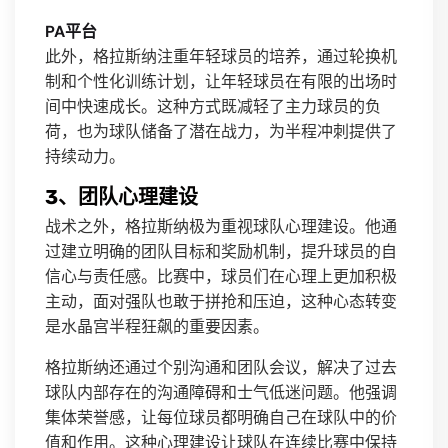
PA平台
此外，格拉斯纳注重年轻球员的培养，通过轮换机
制和个性化训练计划，让年轻球员在有限的出场时
间中快速成长。这种方式既减轻了主力球员的负
荷，也为球队储备了潜在战力，为半程冲刺提供了
持续动力。
3、团队心理建设
战术之外，格拉斯纳极为重视球队心理建设。他通
过建立明确的团队目标和奖励机制，提升球员的自
信心与责任感。比赛中，球员们在心理上更加积极
主动，面对强队也敢于拼抢和压迫，这种心态转变
是水晶宫半程狂飙的重要因素。
格拉斯纳还通过个别沟通和团队会议，解决了过去
球队内部存在的沟通障碍和士气低迷问题。他强调
集体荣誉感，让每位球员都明确自己在球队中的价
值和作用。这种心理建设让球队在连续比赛中保持