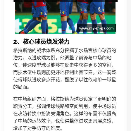
2、核心球员焕发潜力
格拉斯纳的战术体系充分挖掘了水晶宫核心球员的
潜力。以进攻端为例，他调整了前锋与中场的站
位，使速度型球员能够在反击中获得更多的空间，
而技术型中场则能更好地控制比赛节奏。这一调整
使得球队进攻多点开花，摆脱了以往依赖单一球星
的局面。
在中场组织方面，格拉斯纳为球员设定了更明确的
职责分工，强调传球线路和空间利用，使中场球员
在攻防转换中扮演关键角色。这样的布置不仅提高
了中场的运转效率，也使得整体进攻更具层次感，
增加了对手防守的难度。