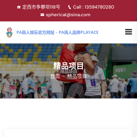
定西市争攀坝118号
Call : 13594780280
spherical@sina.com
精品项目
首页
精品项目