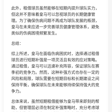
此外，租借球员虽然能够在短期内提升球队实力，
但这并不意味着皇马可以忽视球员的长期健康管
理。为了确保伤病问题不再成为球队发展的瓶颈，
皇马在未来应进一步完善球员健康管理体系，避免
类似的伤病困境频繁发生。
总结：
综上所述，皇马在面临伤病困扰时，选择通过租借
球员进行短期补强是一项灵活且有效的应对策略。
通过租借，皇马可以迅速补充阵容，保证球队在赛
季初的竞争力。然而，这种补强方式也存在一定的
风险和局限，球队需要在短期目标和长期建设之间
保持平衡，确保球队在未来能够持续保持强大的竞
争力。
总体来说，虽然短期租借能够为皇马带来即刻的帮
助，但管理层必须在制定补强策略时，充分考虑球