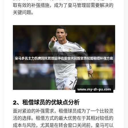
取有效的补强措施，成为了皇马管理层需要解决的
关键问题。
2、租借球员的优缺点分析
面对紧迫的补强需求，租借球员成为了一个比较灵
活的选择。租借方式的最大优势在于其相对较低的
成本与风险，尤其是在转会窗口关闭前，皇马可以