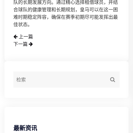
队的长期发展方向。通过精心选择租借球员，并结
合球队的健康管理和长期规划，皇马可以在这一困
难时期稳定阵容，确保在赛季初期尽可能发挥出最
佳状态。
上一篇
下一篇
最新资讯