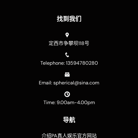
找到我们
定西市争攀坝118号
Telephone: 13594780280
Email: spherical@sina.com
Time: 9.00am-4.00pm
导航
介绍PA真人娱乐官方网站