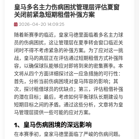
皇马多名主力伤病困扰管理层评估夏窗
关闭前紧急短期租借补强方案
2026-04-20 14:09:25
随着新赛季的临近，皇家马德里面临着多名主力球
员的伤病困扰，这让管理层在夏季转会窗口临近关
闭时不得不考虑紧急的补强方案。为了应对这一挑
战，皇马的高层正在评估通过短期租借方式补强阵
容，以确保球队能够应对即将到来的密集赛季。本
文将从四个方面详细探讨这一应急措施的可行性：
首先，分析当前伤病困境对皇马阵容的影响；其
次，探讨租借球员的优缺点；第三，评估租借补强
的潜在目标；最后，考虑如何平衡球队长期建设与
短期目标之间的矛盾。通过这些分析，文章将为皇
马管理层提供一些可能的应对方案。
1、皇马伤病困境的深远影响
在本赛季初，皇家马德里面临了严峻的伤病问题。