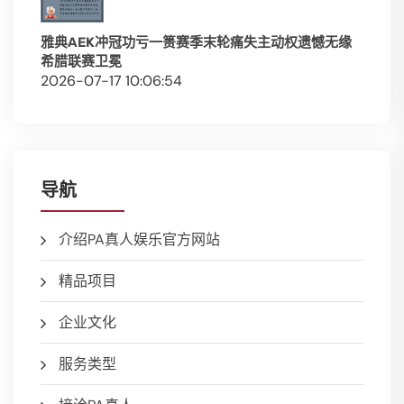
雅典AEK冲冠功亏一篑赛季末轮痛失主动权遗憾无缘
希腊联赛卫冕
2026-07-17 10:06:54
导航
介绍PA真人娱乐官方网站
精品项目
企业文化
服务类型