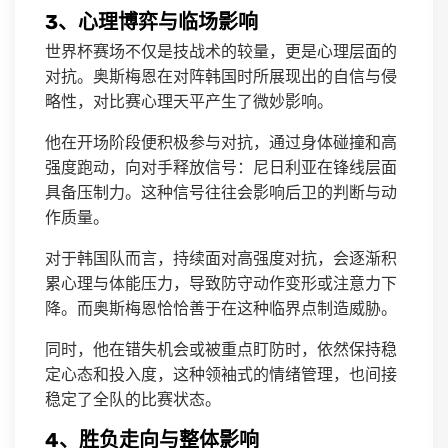
3、心理博弈与临场影响
世界杯赛场不仅是技战术的较量，更是心理层面的
对抗。奥斯梅恩在对阵韩国时所展现出的自信与侵
略性，对比赛心理天平产生了微妙影响。
他在开场阶段便积极参与对抗，通过身体碰撞和高
强度跑动，向对手释放信号：尼日利亚在锋线层面
具备压制力。这种信号往往会影响后卫的判断与动
作质量。
对于韩国队而言，持续面对高强度对抗，会逐渐积
累心理与体能压力，导致防守动作变形或注意力下
降。而奥斯梅恩恰恰善于在这种临界点制造威胁。
同时，他在错失机会或被重点盯防时，依然保持稳
定心态和投入度，这种领袖式的情绪管理，也间接
稳定了全队的比赛状态。
4、胜负走向与整体影响