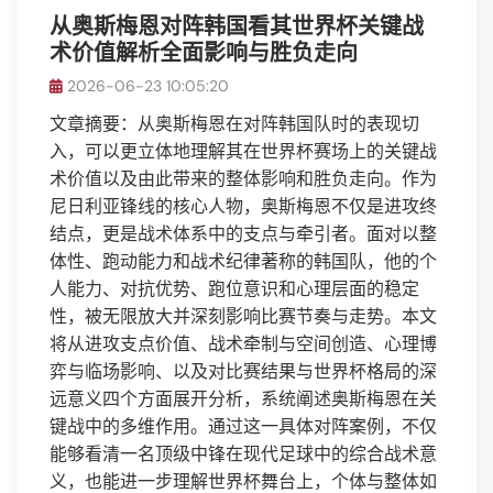
从奥斯梅恩对阵韩国看其世界杯关键战
术价值解析全面影响与胜负走向
2026-06-23 10:05:20
文章摘要：从奥斯梅恩在对阵韩国队时的表现切
入，可以更立体地理解其在世界杯赛场上的关键战
术价值以及由此带来的整体影响和胜负走向。作为
尼日利亚锋线的核心人物，奥斯梅恩不仅是进攻终
结点，更是战术体系中的支点与牵引者。面对以整
体性、跑动能力和战术纪律著称的韩国队，他的个
人能力、对抗优势、跑位意识和心理层面的稳定
性，被无限放大并深刻影响比赛节奏与走势。本文
将从进攻支点价值、战术牵制与空间创造、心理博
弈与临场影响、以及对比赛结果与世界杯格局的深
远意义四个方面展开分析，系统阐述奥斯梅恩在关
键战中的多维作用。通过这一具体对阵案例，不仅
能够看清一名顶级中锋在现代足球中的综合战术意
义，也能进一步理解世界杯舞台上，个体与整体如