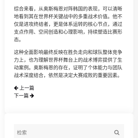
综合来看，从奥斯梅恩对阵韩国的表现，可以清晰
地看到其在世界杯关键战中的多重战术价值。他不
仅是进攻终结者，更是体系运转的核心节点，通过
支点作用、空间创造和心理影响，持续塑造比赛形
态。
这种全面影响最终反映在胜负走向和球队整体竞争
力上，也为理解世界杯舞台上的战术博弈提供了生
动案例。奥斯梅恩的存在，证明了个体能力与团队
战术深度结合，依然是决定大赛成败的重要因素。
上一篇
下一篇