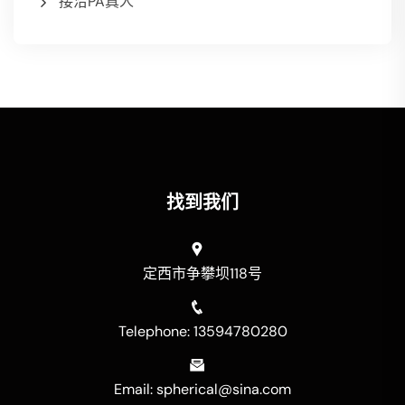
接洽PA真人
找到我们
定西市争攀坝118号
Telephone: 13594780280
Email: spherical@sina.com