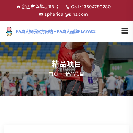
定西市争攀坝118号
Call : 13594780280
spherical@sina.com
精品项目
首页
精品项目