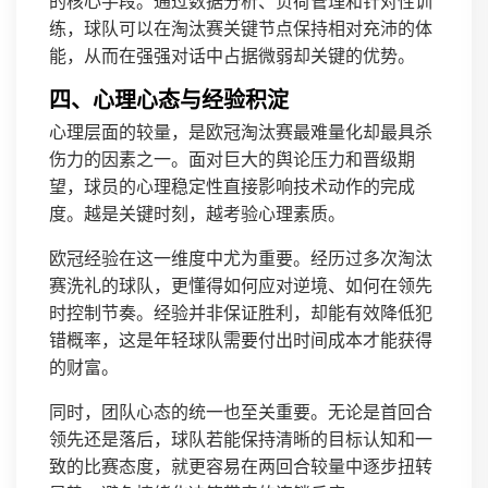
的核心手段。通过数据分析、负荷管理和针对性训
练，球队可以在淘汰赛关键节点保持相对充沛的体
能，从而在强强对话中占据微弱却关键的优势。
四、心理心态与经验积淀
心理层面的较量，是欧冠淘汰赛最难量化却最具杀
伤力的因素之一。面对巨大的舆论压力和晋级期
望，球员的心理稳定性直接影响技术动作的完成
度。越是关键时刻，越考验心理素质。
欧冠经验在这一维度中尤为重要。经历过多次淘汰
赛洗礼的球队，更懂得如何应对逆境、如何在领先
时控制节奏。经验并非保证胜利，却能有效降低犯
错概率，这是年轻球队需要付出时间成本才能获得
的财富。
同时，团队心态的统一也至关重要。无论是首回合
领先还是落后，球队若能保持清晰的目标认知和一
致的比赛态度，就更容易在两回合较量中逐步扭转