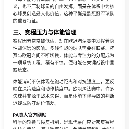
义，也不压制球星的自由发挥，而是在体系中为核
心球员创造最大化价值，这种平衡是欧冠冠军球队
的重要特征。
三、赛程压力与体能管理
赛程因素常常被低估，却在欧冠淘汰赛中发挥着隐
性却深远的影响。多线作战的球队需要在联赛、杯
赛与欧冠之间不断切换，体能与专注力的分配成为
一项系统工程。稍有不慎，便可能在关键战役中显
露疲态。
体能消耗不仅体现在跑动距离和对抗强度上，更反
映在决策速度和动作精度中。欧冠淘汰赛中，许多
失球并非源于战术失误，而是体能下降导致的判断
迟缓或防守站位偏差。
PA真人官方网站
科学的轮换与恢复机制，是现代豪门应对密集赛程