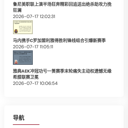
鲁尼美职联上演半场狂奔精彩回追送出绝杀助攻力挽
狂澜
2026-07-17 12:02:31
马内携手C罗加盟利雅得胜利锋线组合引爆新赛季
2026-07-17 11:05:11
雅典AEK冲冠功亏一篑赛季末轮痛失主动权遗憾无缘
希腊联赛卫冕
2026-07-17 10:06:54
导航