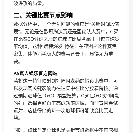
波进攻的质量。
二、关键比赛节点影响
数据分析中，一个无法回避的维度是“关键时间段表
现”。无论是在欧冠淘汰赛还是国家队大赛中，C罗
在比赛60分钟之后的进球占比显著高于同位置球员
平均值。这种“后程爆发”特征，在亚洲杯这种赛程
密集、体能消耗极大的赛事背景下，显得尤为重
要。
PA真人娱乐官方网站
若将这一特征映射到对阵阿森纳的假设比赛中，可
以发现其关键影响力往往集中在比分胶着阶段。通
过预期进球值（xG）模型推算，C罗在0:0或1:1阶段
的射门选择更趋向于高成功率区域，而非盲目尝试
远射，这使得他的每一次触球都可能改变比赛走
势。
同时，点球与定位球也是关键节点数据中不可忽视