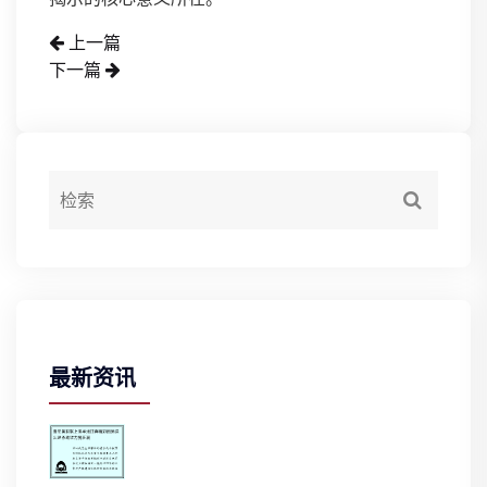
上一篇
下一篇
最新资讯