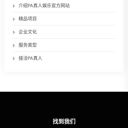
介绍PA真人娱乐官方网站
精品项目
企业文化
服务类型
接洽PA真人
找到我们